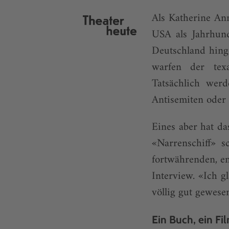
Als Katherine An
USA als Jahrhunde
Deutschland hing
warfen der tex
Tatsächlich wer
Antisemiten oder 
Eines aber hat d
«Narrenschiff» 
fortwährenden, e
Interview. «Ich g
völlig gut gewese
Ein Buch, ein Fi