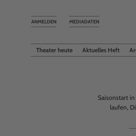
Toggle
ANMELDEN
MEDIADATEN
navigation
Theater heute
Aktuelles Heft
Ar
Saisonstart i
laufen, D