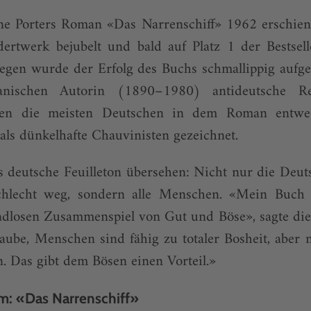
ne Porters Roman «Das Narrenschiff» 1962 erschien
rtwerk bejubelt und bald auf Platz 1 der Bestselle
egen wurde der Erfolg des Buchs schmallippig aufg
anischen Autorin (1890–1980) antideutsche Res
den die meisten Deutschen in dem Roman entwe
als dünkelhafte Chauvinisten gezeichnet.
as deutsche Feuilleton übersehen: Nicht nur die De
schlecht weg, sondern alle Menschen. «Mein Buch
ndlosen Zusammen­spiel von Gut und Böse», sagte die
laube, Menschen sind fähig zu totaler Bosheit, aber 
n. Das gibt dem Bösen einen Vorteil.»
lm: «Das Narrenschiff»