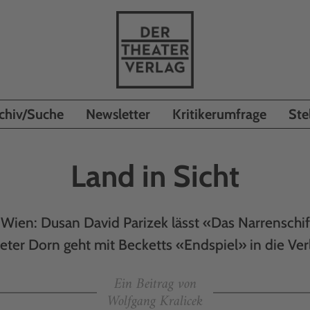
chiv/Suche
Newsletter
Kritikerumfrage
Ste
Land in Sicht
n Wien: Dusan David Parizek lässt «Das Narrenschi
ieter Dorn geht mit Becketts «Endspiel» in die Ve
Ein Beitrag von
Wolfgang Kralicek