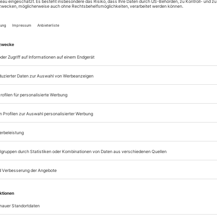
Zugang zur Theater
zum ePaper
Lesegenuss auf allen
Zugang zum Onlinea
Theater heute
Sie können alle Vorteile
sofort nutzen
Digital-Abo testen