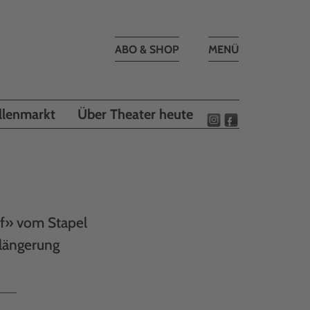
Toggle
ABO & SHOP
MENÜ
navigation
llenmarkt
Über Theater heute
ff» vom Stapel
rlängerung