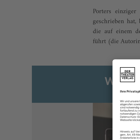
Porters einzige
geschrieben hat,
die auf einem d
führt (die Autorin
Weiter
Sie s