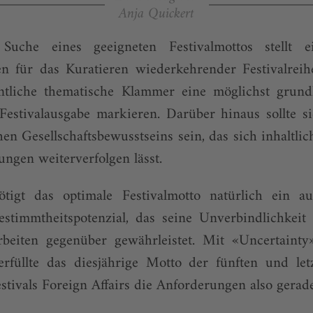
Anja Quickert
e Suche eines geeigneten Festivalmottos stellt 
n für das Kuratieren wiederkehrender Festivalreihe
tliche thematische Klammer eine möglichst grund
 Festivalausgabe markieren. Dar­über hinaus sollte 
hen Gesellschaftsbewusstseins sein, das sich inhaltli
ungen weiterverfolgen lässt.
ötigt das optimale Festival­motto natürlich ein a
bestimmtheitspotenzial, das seine Unverbindlichkeit
rbeiten gegenüber gewährleistet. Mit «Uncertainty
rfüllte das diesjährige Motto der fünften und le
estivals Foreign Affairs die Anforderungen also gerad