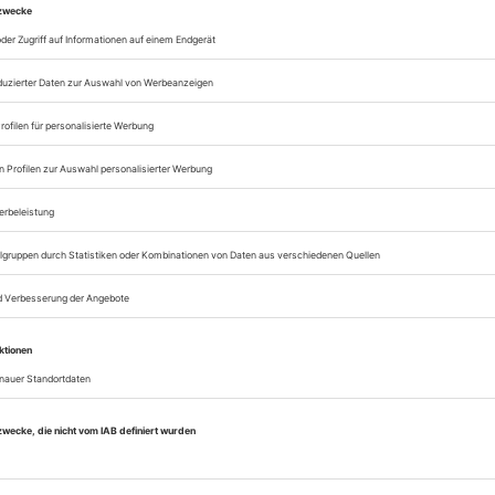
zum ePaper
Lesegenuss auf allen
Zugang zum Onlinea
Theater heute
Sie können alle Vorteile
sofort nutzen
Digital-Abo testen
eichnis