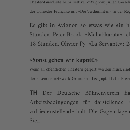
Theaterdauerläufe beim Festival d’Avignon: Julien Gossel
der Comédie-Française mit «Die Verdammten» in der Reg
Es gibt in Avignon so etwas wie ein h
Stunden. Peter Brook, «Mahabharata»: el
18 Stunden. Olivier Py, «La Servante»: 24
«Sonst gehen wir kaputt!»
Wenn an öffentlichen Theatern gespart werden muss, sin
der ensemble-netzwerk Gründerin Lisa Jopt, Thalia-Ens
Der Deutsche Bühnenverein hat 
TH
Arbeitsbedingungen für darstellende
zufriedenstellend» hält. Die Gagen läg
Sie...