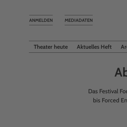
Toggle
ANMELDEN
MEDIADATEN
navigation
Theater heute
Aktuelles Heft
Ar
Ab
Das Festival Fo
bis Forced E