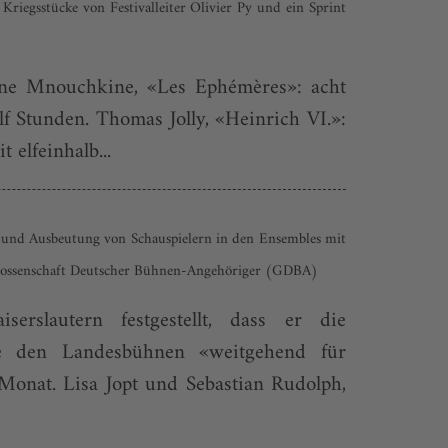
Kriegsstücke von Festivalleiter Olivier Py und ein Sprint
iane Mnouchkine, «Les Ephémères»: acht
 Stunden. Thomas Jolly, «Hein­rich VI.»:
 elfeinhalb...
 und Ausbeutung von Schau­spielern in den Ensembles mit
enossenschaft Deutscher Bühnen-Ange­höriger (GDBA)
rslautern festgestellt, dass er die
wie den Landesbühnen «weitgehend für
Monat. Lisa Jopt und Sebastian Rudolph,