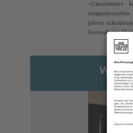
«Uncertainty» h
zeitgenössischen 
Jahren scheidende
Festivalleiter Mat
Weiter
Sie s