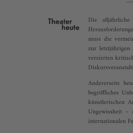
Die alljährlich
Herausforderunge
muss die vermein
zur letztjährigen
versierten kritisc
Diskursveranstalt
Andererseits ben
begriffliches Un
künstlerischen A
Ungewissheit – e
internationalen F