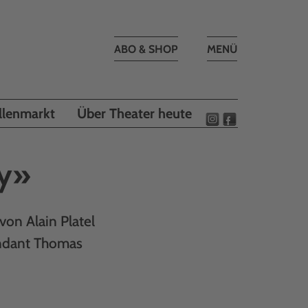
Toggle
ABO & SHOP
MENÜ
navigation
llenmarkt
Über Theater heute
ty»
von Alain Platel
endant Thomas