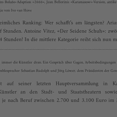
ins Bolaño-Adaption «2666», Jean Bellorinis «Karamasow»-Version, antike 
ie von Ivo van Hove
eimliches Ranking: Wer schafft’s am längsten? Ar
f Stunden. Antoine Vitez, «Der Seidene Schuh»: zwölf
 Stunden! In die mittlere Kategorie reiht sich nun mit
d immer die Künstler dran. Ein Gespräch über Gagen, Arbeitsbedingungen
emblesprecher Sebastian Rudolph und Jörg Löwer, dem Präsidenten der G
auf seiner letzten Hauptversammlung in Kaise
 Künstler an den Stadt- und Staatstheatern so
en je nach Beruf zwischen 2.700 und 3.100 Euro im 