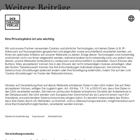
Weitere Beiträge
Mainz/Recklinghausen: Sündenfall im Kautschukboom
Staatstheater/Ruhrfestspiele: Thomas Köck «paradies fluten» (U)
Die AfD stürmt die Landtage, der sogenannte IS attackiert
europäische Werte und vermeintliche Sicherheiten, die
postkoloniale Gegenwart holt uns in Form von Millionen
Flüchtenden ein, und im Kino haben Superhelden und andere
Weltretter Hochkonjunktur. Kein Wunder, dass Thomas
Köcks «paradies fluten (verirrte sinfonie)» den sicheren
Weltuntergang gleich an den...
Partizipation: Tanz die Demokratie
Die 12-Stunden-Tanz-Performance «City-Dance» in Köln
Tanz kann bekanntlich Berge versetzen. Zumindest
psychische, wie es anno 2007 Royston Maldoom in den
pubertierenden Seelen großstädtischer Hauptschüler gelang,