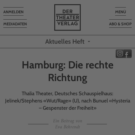
Toggle
Toggle
ANMELDEN
MENÜ
navigation
navigatio
MEDIADATEN
ABO & SHOP
Aktuelles Heft
Hamburg: Die rechte
Richtung
Thalia Theater, Deutsches Schauspielhaus:
Jelinek/Stephens «Wut/Rage» (U), nach Bunuel «Hysteria
– Gespenster der Freiheit»
Ein Beitrag von
Eva Behrendt