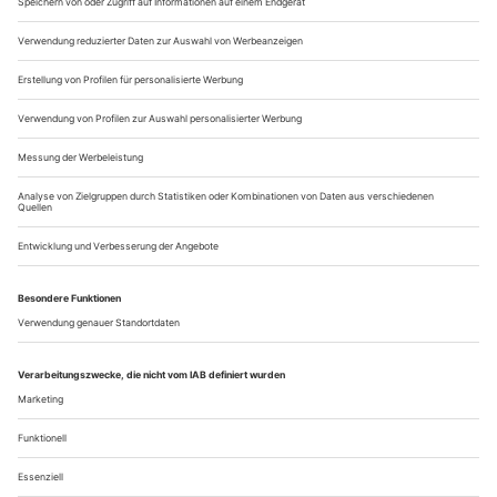
indem er sie in der Treptower Arena zum Tanzen von
Strawinskys «Sac­re du Printemps» brachte. Ein seitdem
weithin kopiertes Prinzip. Die potenziell heilende Kraft des
Community Dance nutzte aber bereits in...
Göttingen/Heidelberg: Atlantas Algorithmen
Deutsches Theater/Theater: Kevin Rittberger «PEAK WHITE oder
Wirr sinkt das Volk» (U)
Im Heidelberger Theater ist die Zukunft noch nicht auf der
Bühne angekommen, im Deutschen Theater Göttingen schon.
Dort rollen alte Männer auf elektrischen Rollstühlen über die
Bühne und werden von einer Pflegekraft versorgt, die auf
einem selbstbalancierenden Elektroroller jongliert. Am
Heidelberger Theater dagegen hat man erst gar nicht den
Versuch unternommen,...
Über uns
Kontakt
Kritikerumfrage
Newsletter
Mediadaten
Datenschutz
Impressum
AGB