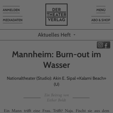
Toggle
Toggle
ANMELDEN
MENÜ
navigation
navigatio
MEDIADATEN
ABO & SHOP
Aktuelles Heft
Mannheim: Burn-out im
Wasser
Nationaltheater (Studio): Akin E. Sipal «Kalami Beach»
(U)
Ein Beitrag von
Esther Boldt
Ein Mann trifft eine Frau. Trifft? Naja. Fischt sie aus dem