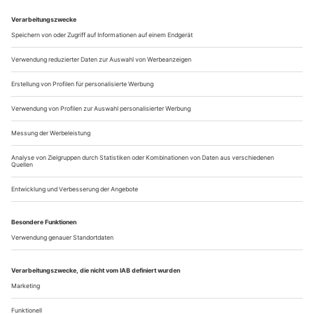
Gehirn, dass ein Witz ein Witz ist?»
Ein Witz ist eine narrative Form, das wäre also ein
Anknüpfungspunkt fürs Theater angesichts der Tatsache, dass
sich Naturwissenschaft oft schwer auf...
Nouveau Cirque: Keine falsche Bewegung!
Mit dem Festival für Neuen Zirkus «Atoll» zeigt das Karlsruher
Kulturzentrum Tollhaus das erzählerische und dramatische Potenzial
von Artistik
Von einem solchen Ariel können Theater nur träumen: Wenn
Heini Koskinen in der Show «Mad in Finland» am
Vertikaltuch auf und ab turnt, dann scheint sie nicht nur die
Schwerkraft aufzuheben, sondern verleiht ihrer Choreografie
mit ihrem koboldhaft androgynen Charisma etwas Magisches.
Dass ihre Tücher schwarz und die Scheinwerfer eher
schummrig eingestellt sind,...