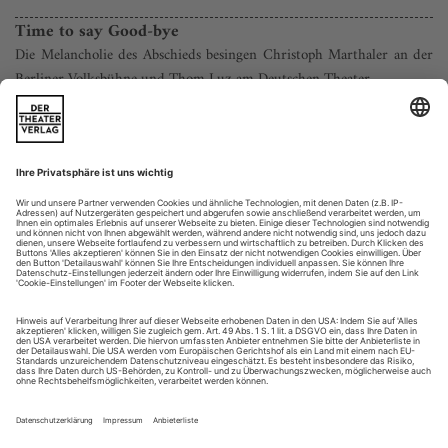
Time to say Good-bye
Die Melancholie des Abschieds besingen Christoph Marthaler an der
Berliner Volksbühne und Thom Luz am Deutschen Theater
Seit anderthalb Jahren tobt er nun schon, der Kulturkrieg in
Berlin: Seit Tim Renner, denkbar ungeschickt
kommunizierend, im April 2015 den Tate-Direktor Chris
Dercon zum Nachfolger Frank Castorfs designierte, teilt sich
Berlins Theaterszene in unversöhnliche Pro- oder Contra-
Fraktionen. Dass Frank Castorf nach einem
Vierteljahrhundert den Hut nehmen soll, um nur...
Hamburg: Abenteuer Wissen
Deutsches Schauspielhaus, Malersaal: Rimini Protokoll (Helgard
Haug/Daniel Wetzel) «Brain Projects» (U)
Woher wissen wir, dass eins plus eins zwei ergibt? Woher
wissen wir, dass eins plus eins gleich drei falsch ist? Oder ein
Witz? Felix Hasler lächelt sardonisch. «Wie versteht mein