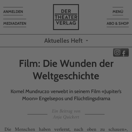
Toggle
Toggle
ANMELDEN
MENÜ
navigation
navigatio
MEDIADATEN
ABO & SHOP
Aktuelles Heft
Film: Die Wunden der
Weltgeschichte
Kornel Mundruczo verwebt in seinem Film «Jupiter’s
Moon» Engelsepos und Flüchtlingsdrama
Ein Beitrag von
Anja Quickert
Die Menschen haben verlernt, nach oben zu schauen»,