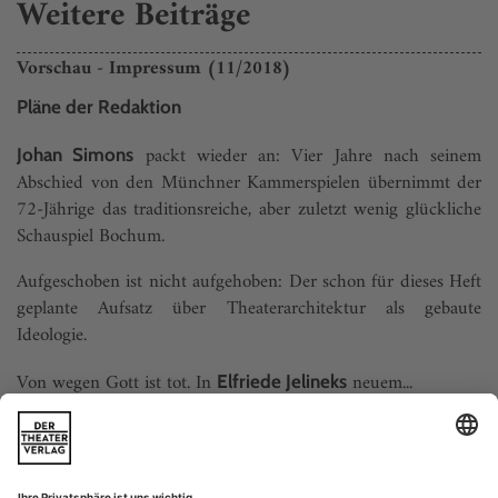
Weitere Beiträge
Vorschau - Impressum (11/2018)
Pläne der Redaktion
packt wieder an: Vier Jahre nach seinem
Johan Simons
Abschied von den Münchner Kammerspielen übernimmt der
72-Jährige das traditionsreiche, aber zuletzt wenig glückliche
Schauspiel Bochum.
Aufgeschoben ist nicht aufgehoben: Der schon für dieses Heft
geplante Aufsatz über Theater­architektur als gebaute
Ideologie.
Von wegen Gott ist tot. In
neuem...
Elfriede Jelineks
Daten (11/2018)
Aachen, Grenzlandtheater