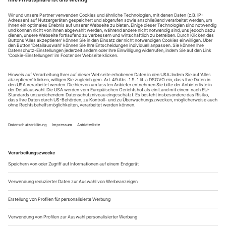
3. Shaffer, Revanche
R. Anja Junski
Aachen, Theater
9. Kafka, Die Verwandlung
R. Paul-Georg Dittrich
16. Hauff, Das kalte Herz
R. Sebastian Martin
30. nach Andersen, Das hässliche Entlein
R. Zirkusmaria
Aalen, Theater der Stadt
25. Reffert, Die Schönheit und das Biest
R. Winfried Tobias
Annaberg, Eduard-von-Winterstein-Theater
11. nach Bassewitz, Peterchens Mondfahrt
R....