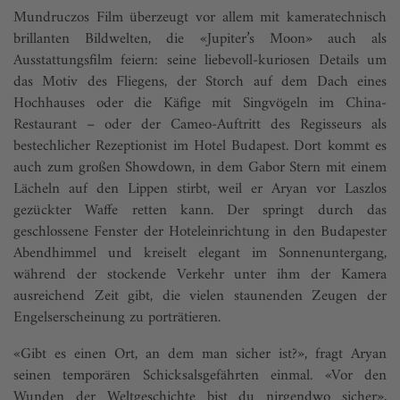
Mundruczos Film überzeugt vor allem mit kameratechnisch
brillanten Bildwelten, die «Jupi­ter’s Moon» auch als
Ausstattungsfilm feiern: seine liebevoll-kuriosen Details um
das Motiv des Fliegens, der Storch auf dem Dach eines
Hochhauses oder die Käfige mit Singvögeln im Chi­na-
Restaurant – oder der Cameo-Auftritt des Regisseurs als
bestechlicher Rezeptionist im Hotel Budapest. Dort kommt es
auch zum großen Showdown, in dem Gabor Stern mit einem
Lächeln auf den Lippen stirbt, weil er Aryan vor Laszlos
gezückter Waffe retten kann. Der springt durch das
geschlossene Fenster der Hoteleinrichtung in den Budapester
Abendhimmel und kreiselt elegant im Sonnenuntergang,
während der stockende Verkehr unter ihm der Kamera
ausreichend Zeit gibt, die vielen staunenden Zeugen der
Engelserscheinung zu porträtieren.
«Gibt es einen Ort, an dem man sicher ist?», fragt Aryan
seinen temporären Schicksalsgefährten einmal. «Vor den
Wunden der Weltgeschichte bist du nirgendwo sicher»,