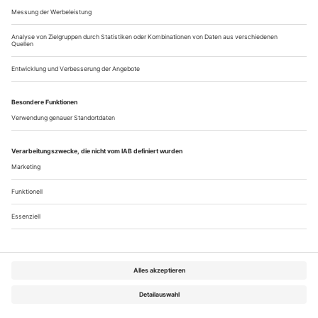
Saarbrücken: Nah bei K.
nach Kafka «Kafkas Haus»
Ein Herrenanzug auf einem Tisch. Sechs Männer und eine
Frau, allesamt stummfilmhaft geschminkt und in weißer
Feinripp-Unterwäsche, zupfen an ihm herum, bringen ihn
allmählich zum Tanzen. Dann stülpen sie den Anzug einem
von sich über, dem staunenden jungen Mann mit der
Stirnlocke. Und im Handumdrehen ist er zum Protagonisten
in Kafkas Erzählung «Das Urteil» geworden, der am Tisch
sitzend...
Über uns
Kontakt
Kritikerumfrage
Newsletter
Mediadaten
Datenschutz
Impressum
AGB
Vertrag widerrufen
Cookie-Einstellungen
Abo kündigen