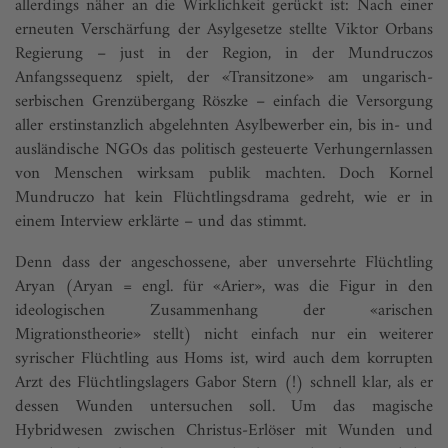
allerdings näher an die Wirklichkeit gerückt ist: Nach einer
erneuten Verschärfung der Asylgesetze stellte Viktor Orbans
Regierung – just in der Region, in der Mundruc­zos
Anfangssequenz spielt, der «Transitzone» am ungarisch-
serbischen Grenzübergang Röszke – einfach die Versorgung
aller erstinstanzlich abgelehnten Asylbewerber ein, bis in- und
ausländische NGOs das politisch gesteuerte Verhungernlassen
von Menschen wirksam publik machten. Doch Kornel
Mundruczo hat kein Flüchtlingsdrama gedreht, wie er in
einem Interview erklärte – und das stimmt.
Denn dass der angeschossene, aber unversehrte Flüchtling
Aryan (Aryan = engl. für «Arier», was die Figur in den
ideologischen Zusammenhang der «arischen
Migrationstheorie» stellt) nicht einfach nur ein weiterer
syrischer Flüchtling aus Homs ist, wird auch dem korrupten
Arzt des Flüchtlingslagers Gabor Stern (!) schnell klar, als er
dessen Wunden untersuchen soll. Um das magische
Hybridwesen zwischen Christus-Erlöser mit Wunden und