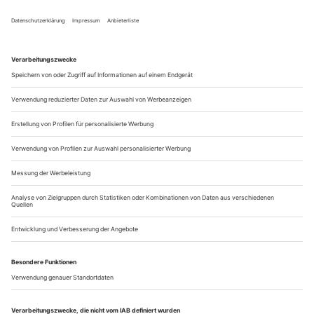
Ein Shakespeare voller Narren
Alfred de Musset «Lorenzaccio»
Die Renaissance, wie sie singt und lacht, mordet und hurt: Im
Florenz des Jahres 1537 ist mit dem jungen Alessandro de’
Medici ein brutaler, genusssüchtiger Fürst an der Macht, vor
dem keine Party und keine Jungfrau sicher ist. Sein Cousin
Lorenzo, genannt Lorenzaccio, ist sein engster Vertrauter –
und sein Mörder. Soweit der historische Hintergrund eines
Stücks,...
Yachtclub Helsingör
Shakespeare «Hamlet»
Ein Grund für den ungebrochenen Publikumserfolg Christian
Stückls als Regie führender Intendant des Münchner
Volkstheaters ist seine Fähigkeit, vielinterpretierte Klassiker,
Shakespeare vor allem, so zu inszenieren, als sähe er sie zum
ersten Mal. Stückl schafft es ohne mit der Wimper zu zucken,
aus «Hamlet» einen von keines Gedankens Blässe