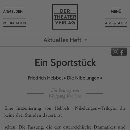
Toggle
Toggle
ANMELDEN
MENÜ
navigation
navigatio
MEDIADATEN
ABO & SHOP
Aktuelles Heft
Ein Sportstück
Friedrich Hebbel «Die Nibelungen»
Ein Beitrag von
Wolfgang Kralicek
Eine Inszenierung von Hebbels «Nibelungen»-Trilogie, die
keine drei Stunden dauert, ist
selten. Die Fassung, die der österreichische Dramatiker und