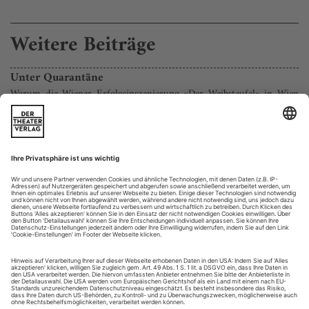
Weitere Beiträge
Unter Quarantäne
Warum die Wiener Erfolgsinszenierung «Der Weibsteufel» in Wien
nicht mehr gespielt werden sollte
Martin Kusejs Wiener Inszenierung von Karl Schönherrs
«Weibsteufel» war eine der erfolgreichsten Produktionen der
Saison 2008/09. Die Aufführung wurde zum Theatertreffen
eingeladen, das Ensemble wurde mit dem 3sat-Preis
ausgezeichnet, Hauptdarstellerin Birgit Minichmayr in der
Theater-heute-Um­frage zur «Schauspielerin des Jahres»
gewählt.
Auch beim Publikum war...