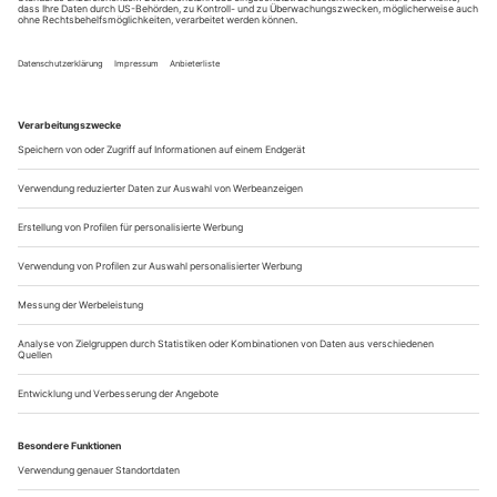
Frankreichs schillerndster Theatermacher Olivier Py hat das Pariser
Théâtre de l’Odéon übernommen
Der Hausherr sitzt hoch oben im Bühnenhimmel und späht
in sein Theater. Aischylos’ «Orestie» beginnt mit der
Mauerschau eines Wächters: Auf dem flachen Dach des
Atreushauses wartet er auf ein Feuerzeichen aus Troja – ist
der Krieg gewonnen, kommt Agamemnon zurück? In
seiner Inszenierung am Pariser Théâtre de l’Odéon, das er seit
dieser Saison leitet, spielt Olivier...
Klinische Visionen, offene Spielwelten
Das Shakespeare-Festival im ungarischen Gyula zeigt Árpád Schillings
«Hamlet» und «Maß für Maß» von Silviu Purcarete
In einer Kleinstadt an der ungarisch-rumänischen Grenze ein
zweiwöchiges, international besetztes Shakespeare-Festival?
Das braucht Wagemut. Die aus Ziegelsteinen im 15.
Jahrhundert errichtete Burg von Gyula steht in der flachen