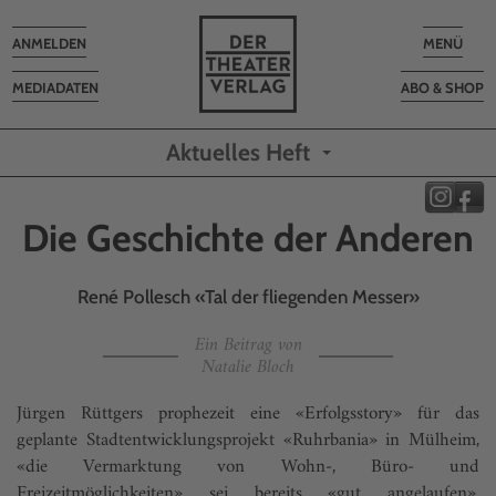
Toggle
Toggle
ANMELDEN
MENÜ
navigation
navigatio
MEDIADATEN
ABO & SHOP
Aktuelles Heft
Die Geschichte der Anderen
René Pollesch «Tal der fliegenden Messer»
Ein Beitrag von
Natalie Bloch
Jürgen Rüttgers prophezeit eine «Erfolgsstory» für das
geplante Stadtentwicklungsprojekt «Ruhrbania» in Mülheim,
«die Vermarktung von Wohn-, Büro- und
Freizeitmöglichkeiten» sei bereits «gut angelaufen».