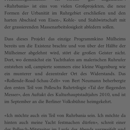
«Ruhrbania» ist eins von vielen Großprojekten, die neue
Formen der Urbanität im Ruhrgebiet erschließen und den
harten Abschied von Eisen-, Kohle- und Stahlwirtschaft mit
der grassierenden Massen­arbeitslosigkeit abfedern sollen.
Dass dieses Projekt das einzige Programmkino Mülheims
bereits um die Existenz brachte und von über der Hälfte der
Mülheimer abgelehnt wird, stört die großen Geister nicht.
Dort, wo demnächst ein Yachthafen am malerischen Ruhrufer
entstehen soll, campierte sommers eine kleine Wagenburg wie
ein munterer und dezentraler Ort des Widerstands. Das
«Rollende-Road-Schau-Zelt» von Bert Neumann beherbergte
den ersten Teil von Polleschs Ruhrtrilogie «Tal der flie­genden
Messer», den Auftakt des Kulturhauptstadtjahrs 2010, und ist
im September an die Berliner Volksbühne heimgekehrt.
«Ich möchte auch ein Teil von Ruhrbania sein. Ich möchte da
hinten auch meine Yacht festmachen dürfen», schreit einer
der Pollesch-Mitstreiter im Laufe des Abends verzweifelt und