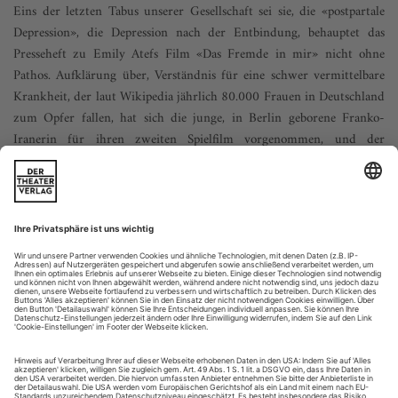
Eins der letzten Tabus unserer Gesellschaft sei sie, die «postpartale
Depression», die Depression nach der Entbindung, behauptet das
Presseheft zu Emily Atefs Film «Das Fremde in mir» nicht ohne
Pathos. Aufklärung über, Verständnis für eine schwer vermittelbare
Krankheit, der laut Wikipedia jährlich 80.000 Frauen in Deutschland
zum Opfer fallen, hat sich die junge, in Berlin geborene Franko-
Iranerin für ihren zweiten Spielfilm vorgenommen, und der
bemerkenswert besetzte und gespielte Film wäre ohne diesen Vorsatz
vielleicht ein wenig überraschender ausgefallen.
Eins der letzten Tabus unserer Gesellschaft sei sie, die
«postpartale Depression», die Depression nach der
Entbindung, behauptet das Presseheft zu Emily Atefs Film
«Das Fremde in mir» nicht ohne Pathos. Aufklärung über,
Verständnis für eine schwer vermittelbare Krankheit, der laut
Wikipedia jährlich 80.000 Frauen in Deutschland zum Opfer
fallen, hat sich die junge,...
Achterbahnfahrt der Obsessionen