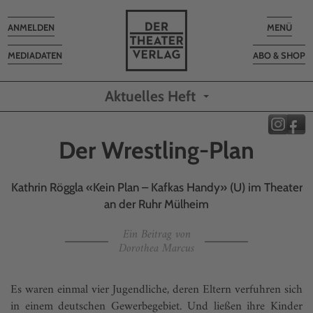
Toggle
Toggle
ANMELDEN
MENÜ
navigation
navigatio
MEDIADATEN
ABO & SHOP
Aktuelles Heft
Der Wrestling-Plan
Kathrin Röggla «Kein Plan – Kafkas Handy» (U) im Theater
an der Ruhr Mülheim
Ein Beitrag von
Dorothea Marcus
Es waren einmal vier Jugendliche, deren Eltern verfuhren sich
in einem deutschen Gewerbegebiet. Und ließen ihre Kinder