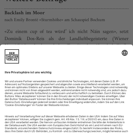
Backlash im Moor
nach Emily Brontë «Sturmhöhe» am Schauspiel Bochum
«Zu einem cup of tea würd’ ich nicht Näin sagen», setzt
Dominik Dos-Reis als der Landluftbegeisterte (Wiener
Neu-)Städter Lockwood den Ton für den Abend: beiläufig
witzig, jugendlich, entspannte Spielhaltung und bei alldem
politisch reflektiert. Zugleich wirkt Claudia Bossards
Bühnenfassung von «Wuthering Heights» stellenweise, als
würden Menschen von heute ihre...
Hirn raus, Hirn rein
Philipp Löhle «Das deutsche Haus» (U) am Deutschen Theater
Göttingen
In einer Burschenschaft kann man maßlos Bier trinken und
der Karriere in geselliger Atmosphäre auf die Sprünge helfen,
ohne dass ein so böses Wort wie Korruption fallen müsste.