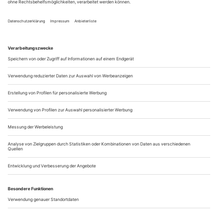
Vitamin B oder Vetternwirtschaft klingen da schon besser.
Beides wird auch für Lukas Adler wichtig, wenn er zum
ersten mal in Göttingen ankommt. Der hoffnungsfrohe
Studienanfänger kann mit...
«Themen, die uns nachts nicht schlafen lassen»
Das Wiener Regie-Duo DARUM ist mit seiner immersiven VR-
Inszenierung «[EOL]. End of Life» zum Berliner Theatertreffen
eingeladen. Im Gespräch erzählen Kai Krösche und Victoria Halper
über ihre Liebe zu Computerspielen, warum immersive Performances
Safe Spaces sein können und ihre Arbeiten durchaus emotional
nachwirken sollen
DARUM ist als Name eine Ansage. Was steckt
Karin Cerny
dahinter?
Es klingt natürlich erst einmal trotzig. Die
Kai Krösche
Inspiration kommt aus Büchners «Woyzeck»: Da gibt es am
Ende einen schönen Wortwechsel zwischen zwei Kindern
und Marie. Ein Kind fragt: «Warum?» Marie antwortet: