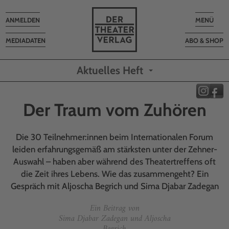
Toggle
Toggle
ANMELDEN
MENÜ
navigation
navigatio
MEDIADATEN
ABO & SHOP
Aktuelles Heft
Der Traum vom Zuhören
Die 30 Teilnehmer:innen beim Internationalen Forum
leiden erfahrungsgemäß am stärksten unter der Zehner-
Auswahl – haben aber während des Theatertreffens oft
die Zeit ihres Lebens. Wie das zusammengeht? Ein
Gespräch mit Aljoscha Begrich und Sima Djabar Zadegan
Ein Beitrag von
Sima Djabar Zadegan und Aljoscha