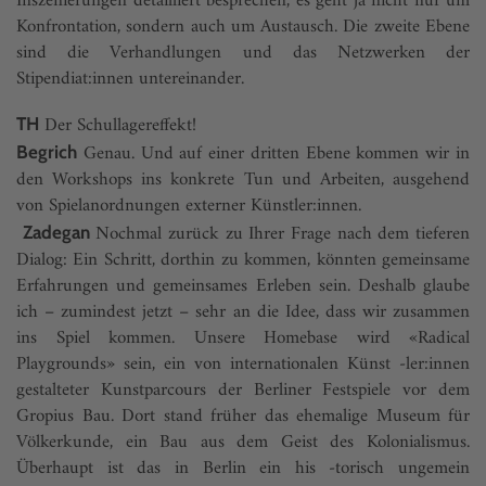
Inszenierungen detailliert besprechen, es geht ja nicht nur um
Konfrontation, sondern auch um Austausch. Die zweite Ebene
sind die Verhandlungen und das Netzwerken der
Stipendiat:innen untereinander.
Der Schullagereffekt!
TH
Genau. Und auf einer dritten Ebene kommen wir in
Begrich
den Workshops ins konkrete Tun und Arbeiten, ausgehend
von Spielanordnungen externer Künstler:innen.
Nochmal zurück zu Ihrer Frage nach dem tieferen
Zadegan
Dialog: Ein Schritt, dorthin zu kommen, könnten gemeinsame
Erfahrungen und gemeinsames Erleben sein. Deshalb glaube
ich – zumindest jetzt – sehr an die Idee, dass wir zusammen
ins Spiel kommen. Unsere Homebase wird «Radical
Playgrounds» sein, ein von internationalen Künst -ler:innen
gestalteter Kunstparcours der Berliner Festspiele vor dem
Gropius Bau. Dort stand früher das ehemalige Museum für
Völkerkunde, ein Bau aus dem Geist des Kolonialismus.
Überhaupt ist das in Berlin ein his -torisch ungemein