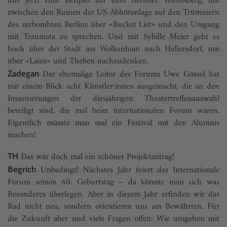
uns jetzt zum Beispiel auf dem Berliner Teufelsberg, um
zwischen den Ruinen der US-Abhöranlage auf den Trümmern
des zerbombten Berlins über «Bucket List» und den Umgang
mit Traumata zu sprechen. Und mit Sybille Meier geht es
hoch über der Stadt ins Wolkenhain nach Hellersdorf, um
über «Laios» und Theben nachzudenken.
Der ehemalige Leiter des Forums Uwe Gössel hat
Zadegan
mit einem Blick acht Künstler:innen ausgemacht, die an den
Inszenierungen der diesjährigen Theatertreffenauswahl
beteiligt sind, die mal beim internationalen Forum waren.
Eigentlich müsste man mal ein Festival mit den Alumnis
machen!
Das wär doch mal ein schöner Projektantrag!
TH
Unbedingt! Nächstes Jahr feiert das Internationale
Begrich
Forum seinen 60. Geburtstag – da könnte man sich was
Besonderes überlegen. Aber in diesem Jahr erfinden wir das
Rad nicht neu, sondern orientieren uns am Bewährten. Für
die Zukunft aber sind viele Fragen offen: Wie umgehen mit