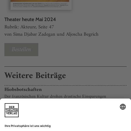
Theater heute Mai 2024
Rubrik: Akteure, Seite 47
von Sima Djabar Zadegan und Aljoscha Begrich
Bestellen
Weitere Beiträge
Hiobsbotschaften
Der französischen Kultur drohen drastische Einsparungen
In Paris stehen die Olympischen Spiele vor der Tür, aber von
einer Flamme der Begeisterung ist nichts zu merken. Die
meisten Pariser:innen, mit denen ich gesprochen habe, wollen
im August ohnehin nach Möglichkeit aus der Stadt fliehen.