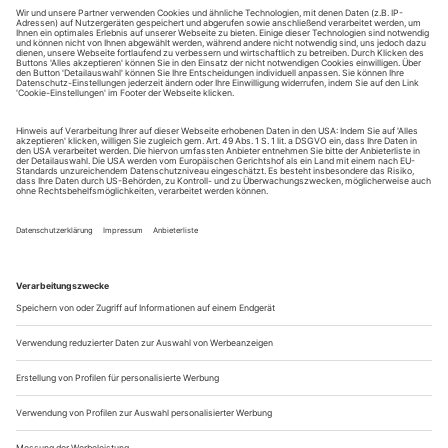
Mit dem Geld, das die Zimmervermietung einbringt, können
sie sich nachher ein Jahr lang wieder über Wasser halten. Das
Verkehrschaos in der Métro ist...
Am Ort der Hoffnung
Mit Gisèle Viennes «Extra Life» ist ein Stück zum Berliner
Theatertreffen eingeladen, das sich allen Kategorisierungen
verweigert. Wie die Künstlerin selbst
August 2023. Vor kurzem hatte Gisèle Viennes «Extra Life»
bei der Ruhrtriennale Premiere, ein paar Wochen später ist der
Abend beim Internationalen Sommerfestival im Hamburger
Kulturzentrum Kampnagel zu sehen. Ein Geschwisterpaar hat
am frühen Morgen eine Party verlassen und ist mit seinem
Kleinwagen am Waldrand gestrandet, berauscht, aufgekratzt,
müde. Clara (Adèle Haenel) und Félix...
Antike verkehrt
Hollywoodeskes Prequel am Theater Basel: Mit «Achilles – ein Stück