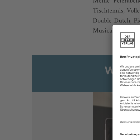
Meine Feieraben
Tischtennis, Voll
Double Dutch, Pi
Musical Dance Wo
Weiter
Sie s