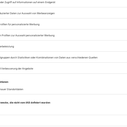
Lesegenuss auf allen
Zugang zum Onlinea
Theater heute
Sie können alle Vorteile
sofort nutzen
Digital-Abo testen
eichnis