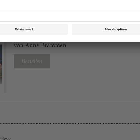
Theater heute Jahrbuch 2025
Rubrik: Cheering up, Seite 92
von Anne Brammen
Bestellen
idesee