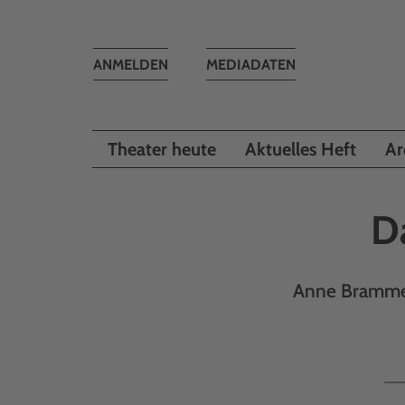
Toggle
ANMELDEN
MEDIADATEN
navigation
Theater heute
Aktuelles Heft
Ar
D
Anne Brammen