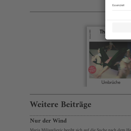
Weitere Beiträge
Nur der Wind
Maria Milisavljevic begibt sich auf die Suche nach dem He