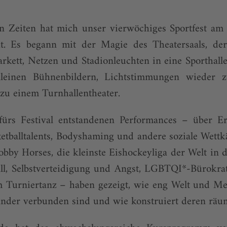
en Zeiten hat mich unser vierwöchiges Sportfest am 
t. Es begann mit der Magie des Theatersaals, de
rkett, Netzen und Stadionleuchten in eine Sporthall
einen Bühnenbildern, Lichtstimmungen wieder 
zu einem Turnhallentheater.
 fürs Festival entstandenen Performances – über E
etballtalents, Bodyshaming und andere soziale Wett
by Horses, die kleinste Eishockeyliga der Welt in 
ll, Selbstverteidigung und Angst, LGBTQI*-Bürokrat
m Turniertanz – haben gezeigt, wie eng Welt und M
ander verbunden sind und wie konstruiert deren räu