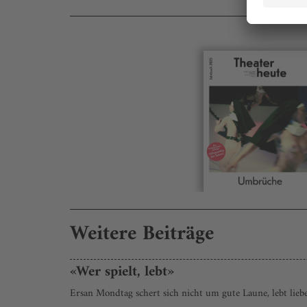
Weitere Beiträge
«Wer spielt, lebt»
Ersan Mondtag schert sich nicht um gute Laune, lebt lieb