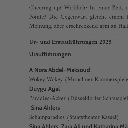
Cheering up? Wirklich? In einer Zeit, 
Pointe? Die Gegenwart gleicht einem fr
Meinung, aber erschreckend arm an Haltu
Ur- und Erstaufführungen 2025
Uraufführungen
A Nora Abdel-Maksoud
Wokey Wokey (Münchner Kammerspiel
Duygu Ağal
Paradies-Acker (Düsseldorfer Schauspie
Sina Ahlers
Schamparadies (Staatstheater Kassel)
Sina Ahlers, Zara Ali und Katharina Mä