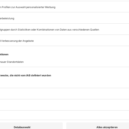
Lesegenuss auf allen
Zugang zum Onlinea
Theater heute
Sie können alle Vorteile
sofort nutzen
Digital-Abo testen
eichnis