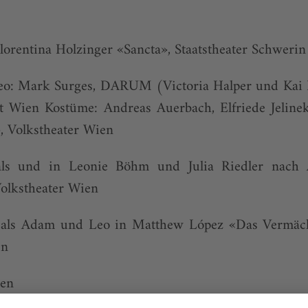
lorentina Holzinger «Sancta», Staatstheater Schwerin 
eo: Mark Surges, DARUM (Victoria Halper und Kai 
ut Wien Kostüme: Andreas Auerbach, Elfriede Jeline
 Volkstheater Wien
 als und in Leonie Böhm und Julia Riedler nach A
Volkstheater Wien
 als Adam und Leo in Matthew López «Das Vermächt
en
ien