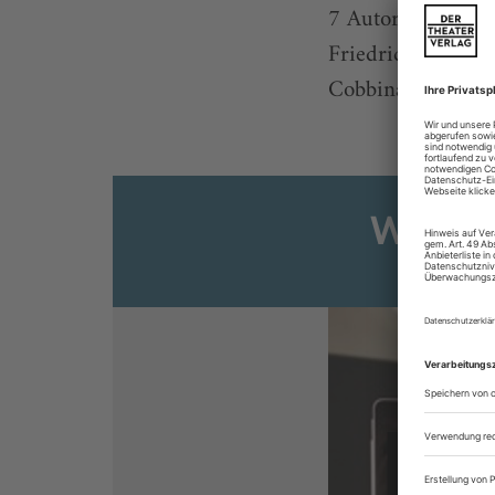
7 Autor:innen: Iv
Friedrich Schil
Cobbina, nach Elia
Weiter
Sie s