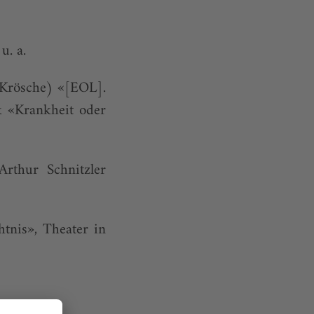
u. a.
Krösche) «[EOL].
k «Krankheit oder
rthur Schnitzler
nis», Theater in