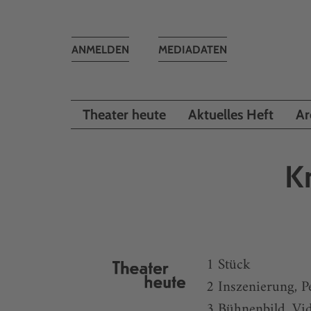
Toggle
ANMELDEN
MEDIADATEN
navigation
Theater heute
Aktuelles Heft
Ar
K
1 Stück
2 Inszenierung, 
3 Bühnenbild, Vi