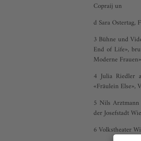
Copraij un
d Sara Ostertag, F
3 Bühne und Vid
End of Life», br
Moderne Frauen»,
4 Julia Riedler
«Fräulein Else», 
5 Nils Arztmann
der Josefstadt Wi
6 Volkstheater W