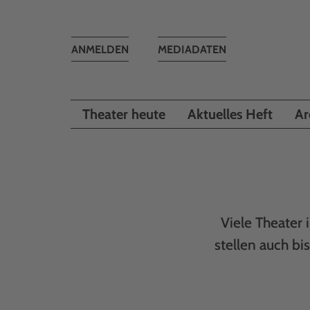
Toggle
ANMELDEN
MEDIADATEN
navigation
Theater heute
Aktuelles Heft
Ar
Viele Theater
stellen auch b