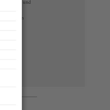
-heute-App und
 Endgeräten
rchiv von
 des Abos