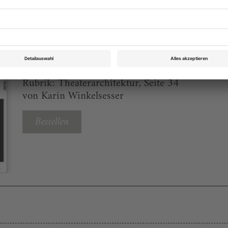
eichnis
Theater heute August/September 2020
Rubrik: Theaterarchitektur, Seite 34
von Karin Winkelsesser
Bestellen