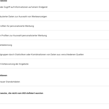
Zugang zur Theater
zum ePaper
Lesegenuss auf allen
Zugang zum Onlinea
Theater heute
Sie können alle Vorteile
sofort nutzen
Digital-Abo testen