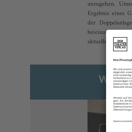
anzugehen. Umso
Ergebnis eines G
der Doppelanlag
beieinander, 900
aktuellem Ende bis
Weiter
Sie s