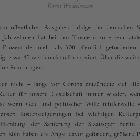
Karin Winkelsesser
stau öffentlicher Ausgaben infolge der deutschen S
ei Jahrzehnten hat bei den Theatern zu einem fatal
 Prozent der mehr als 300 öffentlich geförderten 
tig, etwa 40 werden aktuell renoviert. Über die weit
eine Erhebungen.
oder nicht – lange vor Corona entzündete sich di
Kultur für unsere Gesellschaft immer wieder, we
st wenn Geld und politischer Wille mittlerweile
nsen Kos­ten­steigerungen bei wichtigen Kulturp
 Hamburg, der Sanierung der Staatsoper Berlin 
en Köln haben die Angst davor gefördert, größere P