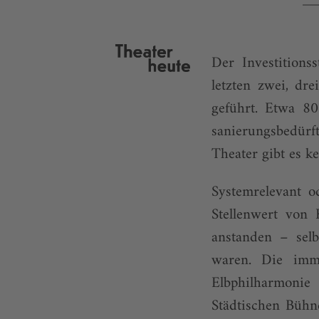
Der Investitions
letzten zwei, dr
geführt. Etwa 80
sanierungs­bedürf
Theater gibt es k
Systemrelevant 
Stellenwert von 
anstanden – selb
waren. Die imme
Elbphilharmonie
Städtischen Bühn