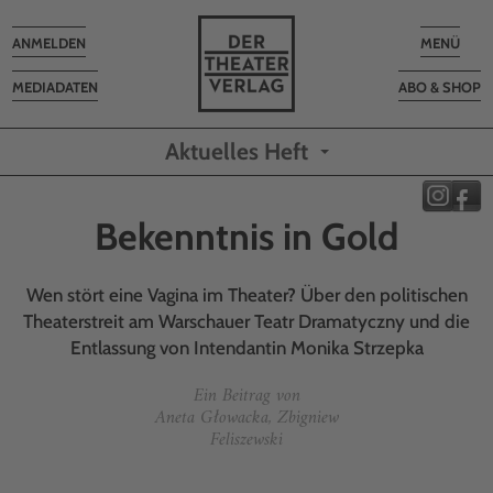
Toggle
Toggle
ANMELDEN
MENÜ
navigation
navigatio
MEDIADATEN
ABO & SHOP
Aktuelles Heft
Bekenntnis in Gold
Wen stört eine Vagina im Theater? Über den politischen
Theaterstreit am Warschauer Teatr Dramatyczny und die
Entlassung von Intendantin Monika Strzepka
Ein Beitrag von
Aneta Głowacka, Zbigniew
Feliszewski