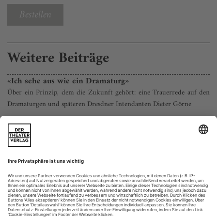
Bestellen
Weitere Beiträge
«Ich sehe aus wie ein Dramaturg»
Über ein Prinzip, dem die Zukunft gehört: eine Trauerrede auf den
Dramaturgen und späteren Dresdner Intendanten Dieter Görne
Seit einigen Wochen bin ich auf einer Zeitreise, gehe
gedanklich zurück an meine Anfänge als Dramaturgin und
erlebe die Jahre in Dresden aus dem Rückblick. Mein
langjähriger Chefdramaturg und Intendant Dieter Görne ist
gestorben. Meine Trauer ist groß.
Groß ist auch das Erbe, das er hinterlassen hat. Mir und
anderen. Davon will ich erzählen. Ich durchforste...