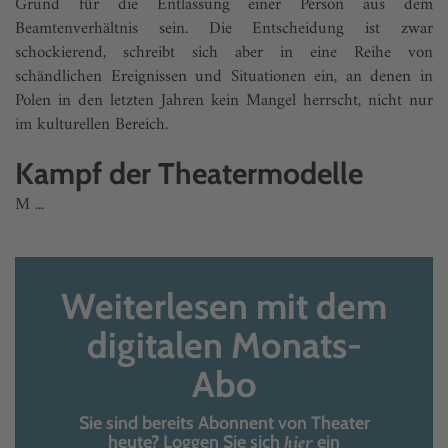
Grund für die Entlassung einer Person aus dem
Beamtenverhältnis sein. Die Entscheidung ist zwar
schockierend, schreibt sich aber in eine Reihe von
schändlichen Ereignissen und Situationen ein, an denen in
Polen in den letzten Jahren kein Mangel herrscht, nicht nur
im kulturellen Bereich.
Kampf der Theatermodelle
M ...
Weiterlesen mit dem
digitalen Monats-
Abo
Sie sind bereits Abonnent von Theater
hier
heute? Loggen Sie sich
ein