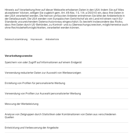
Kontrolle und Verlust
Todd Field spielt in «Tár» mit #MeToo und Cancel Culture in
höchstkulturellen Kreisen – mit Cate Blanchett als Top-Dirigentin
Lydia Tár
Diese Frau, Lydia Tár, ist zu gut, zu schön und zu erfolgreich,
um ganz wahr sein zu können. Sie hat als Komponistin und
Dirigentin Ehre und Ruhm, ist die erste Dirigentin des
berühmten Berliner Orchesters und hat nebenbei, als
Schülerin Leonard Bernsteins souverän zwischen E und U
unterwegs, noch den Grand Slam der
Unterhaltung gewonnen, Emmy und Grammy, Oscar und...
Scharf ausgeleuchtete Zuversicht
Unter der neuen Intendanz von Simone Sterr ist das Stadttheater
Gießen in die Spielzeit gestartet – und widmet sich zeitgenössischen
Stoffen, die drängende Fragen energisch ins Spiel bringen
Architektonisch wirkt das Stadttheater Gießen wie ein