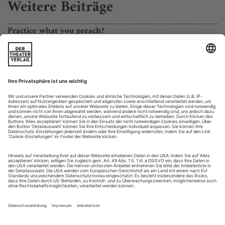
Weitere Beiträge
Practice what you preach?
Robert Schwentke findet beim römischen Philosophen und Spin-
Doctor viel Zeitgemäßes: «Seneca», eine Horrorkomödie
Bitte nicht schon wieder politisches Theater, das wird die
Welt nicht verbessern», meckert die grazile alte Dame in der
ersten Reihe. Es ist Geraldine Chaplin, und es ist die Crème
de la crème der römischen Upperclass, die sich auf Senecas
Landsitz eingefunden hat, um unter freiem Himmel einer
Exklusivvorstellung seines Dramas «Thyestes» beizuwohnen,
der...
Vergiftetes Erbe
Dmitrij Gawrisch nach Ibsen «Volksfeind» am Vidmar 1 Bern
Das Heilwasser ist eine Giftkloake. Ibsens «Volksfeind»
kommt immer da zum Einsatz, wo die Theater sich