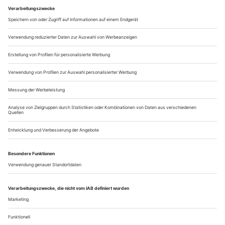
Umweltverschmutzung und ihrer Vertuschung, Fakten und
Fake News annehmen wollen. Die Bühnen Bern haben nun
ein junges Team einen Blick darauf werfen lassen: den
gegenwärtigen Hausautor Dmitrij Gawrisch und die
Regisseurin Selen Kara, die ab Herbst Ko-Intendantin...
Kontrolle und Verlust
Todd Field spielt in «Tár» mit #MeToo und Cancel Culture in
höchstkulturellen Kreisen – mit Cate Blanchett als Top-Dirigentin
Lydia Tár
Diese Frau, Lydia Tár, ist zu gut, zu schön und zu erfolgreich,
um ganz wahr sein zu können. Sie hat als Komponistin und
Dirigentin Ehre und Ruhm, ist die erste Dirigentin des
berühmten Berliner Orchesters und hat nebenbei, als
Schülerin Leonard Bernsteins souverän zwischen E und U
unterwegs, noch den Grand Slam der
Unterhaltung gewonnen, Emmy und Grammy, Oscar und...