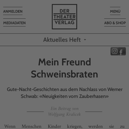
Toggle
Toggle
ANMELDEN
MENÜ
navigation
navigatio
MEDIADATEN
ABO & SHOP
Aktuelles Heft
Mein Freund
Schweinsbraten
Gute-Nacht-Geschichten aus dem Nachlass von Werner
Schwab: «Neuigkeiten vom Zauberhasen»
Ein Beitrag von
Wolfgang Kralicek
Wenn Menschen Kinder kriegen, werden sie zu