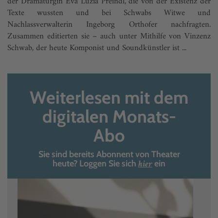
der Dramaturgin Eva Luzia Preindl, die von der Existenz der
Texte wussten und bei Schwabs Witwe und
Nachlassverwalterin Ingeborg Orthofer nachfragten.
Zusammen editierten sie – auch unter Mithilfe von Vinzenz
Schwab, der heute Komponist und Soundkünstler ist ...
Weiterlesen mit dem
digitalen Monats-
Abo
Sie sind bereits Abonnent von Theater
hier
heute? Loggen Sie sich
ein