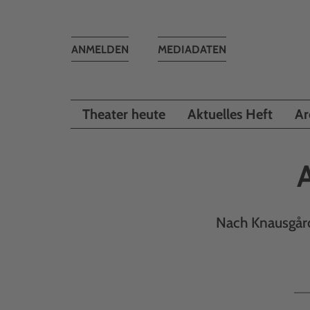
Toggle
ANMELDEN
MEDIADATEN
navigation
Theater heute
Aktuelles Heft
Ar
Nach Knausgård