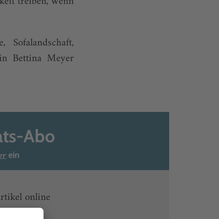
keit treiben, wenn
 Sofalandschaft,
in Bettina Meyer
ats-Abo
er
ein
rtikel online