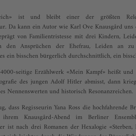
ich» ist und bleibt einer der größten Rel
tur. Da kann ein Autor wie Karl Ove Knausgård uns 
eprägt von Familientristesse mit drei Kindern, Lei
an den Ansprüchen der Ehefrau, Leiden an zu
alles ein bisschen bürgerlich durchschnittlich, ein bis
4000-seitige Erzählwerk «Mein Kampf» heißt und s
ografie des jungen Adolf Hitler abmisst, dann krieg
es Nennenswerten und historisch Resonanzreichen.
lug, dass Regisseurin Yana Ross die hochfahrende B
ihrem Knausgård-Abend im Berliner Ensemble
er ist nach drei Romanen der Hexalogie «Sterben,