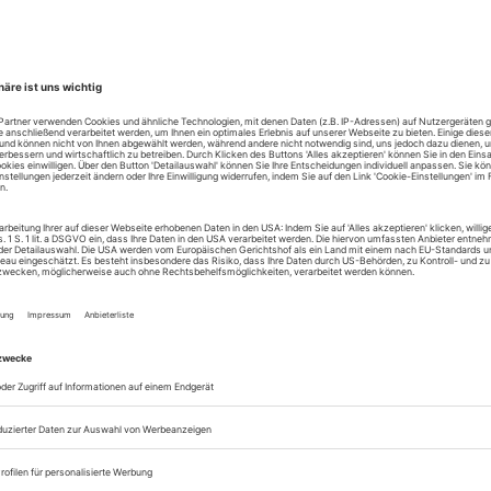
Zugang zur Theater
zum ePaper
Lesegenuss auf allen
Zugang zum Onlinea
Theater heute
Sie können alle Vorteile
sofort nutzen
Digital-Abo testen