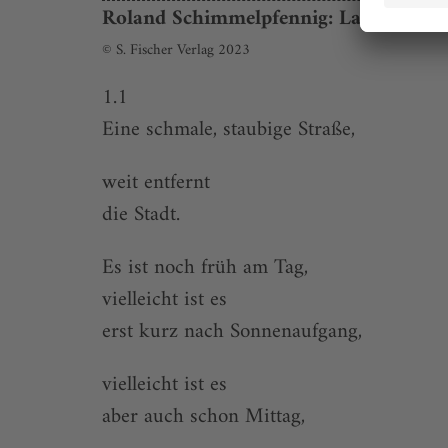
Roland Schimmelpfennig: Laios
© S. Fischer Verlag 2023
1.1
Eine schmale, staubige Straße,
weit entfernt
die Stadt.
Es ist noch früh am Tag,
vielleicht ist es
erst kurz nach Sonnenaufgang,
vielleicht ist es
aber auch schon Mittag,