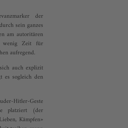
evanzmarker der
durch sein ganzes
den am autoritären
 wenig Zeit für
schen aufregend.
ich auch explizit
t es sogleich den
ruder-Hitler-Geste
 platziert (der
 Lieben, Kämpfen»