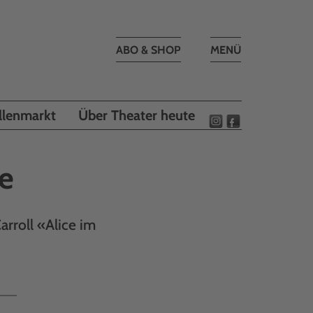
Toggle
ABO & SHOP
MENÜ
navigation
llenmarkt
Über Theater heute
e
rroll «Alice im