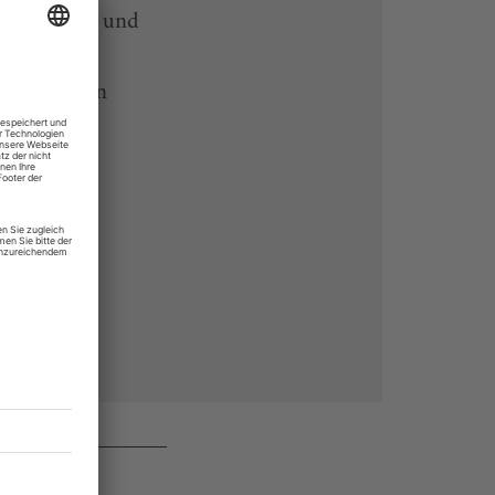
-heute-App und
 Endgeräten
rchiv von
 des Abos