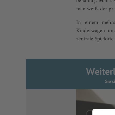
benannt). Man läs
man weiß, der gro
In einem mehrst
Kinderwagen und
zentrale Spielorte
Weiter
Sie s