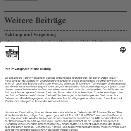
Weitere Beiträge
Achtung und Vergebung
Johan Simons erinnert sich am Hamburger Thalia Theater nicht mehr
an seine Inszenierung von 2006 und macht Calderón de la Barcas
«Das Leben ein Traum» neu
Richard Alewyn beschreibt in seinem im Programmheft von
Johan Simons’ Inszenierung von Pedro Calderón de la Barcas
«Das Leben ein Traum» abgedruckten Text «Die Welt ist ein
Theater» das Barocktheater als Welttheater. Folgerichtig hat
Johannes Schütz eine Kugel in die Mitte der Drehbühne im
Hamburger Thalia Theater gestellt, eine Weltkugel, nicht
besonders groß,...
Auf die Insel
Kolumne von Caren Jeß