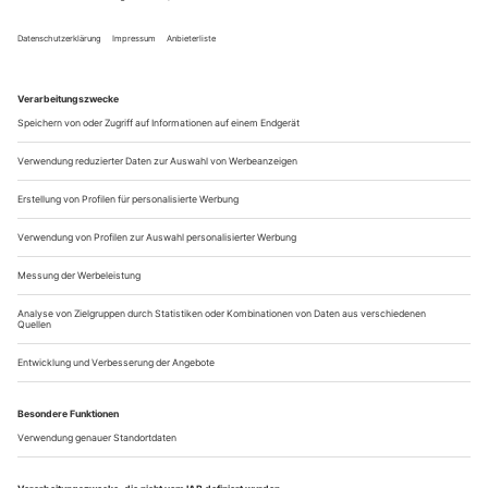
Ich war ja neulich am Meer. An der Nordsee, auf Amrum.
Sieben Tage lang. Ich hatte mir eine kleine Wohnung
gemietet, von der aus ich direkt aufs Wasser gucken konnte
und schrieb. Und las. Aß. Trank. Und schlief. Und ich werde
es wieder tun.
Schreiben ist Arbeit. Aber da ich mich weder um meine Mails
noch um die Bürokratie kümmerte, keine Telefonate führte,
hier...
Überraschungsgast Jesus
Steffen Link «Der Verein» (U) im Schauspielhaus Wien
Steffen Link ist in einer freichristlichen Gemeinde
aufgewachsen, die seine Eltern mitgegründet haben. Jetzt hat
er darüber ein Stück geschrieben. Nach einigen in Co-
Autorschaft entstandenen Projekten legt der 1989 geborene
Schauspieler, Ensemblemitglied am Münchner Volkstheater,