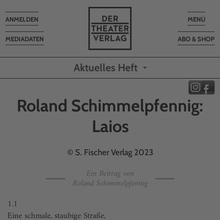
Toggle
Toggle
ANMELDEN
MENÜ
navigation
navigatio
MEDIADATEN
ABO & SHOP
Aktuelles Heft
Roland Schimmelpfennig:
Laios
© S. Fischer Verlag 2023
Ein Beitrag von
Roland Schimmelpfennig
1.1
Eine schmale, staubige Straße,