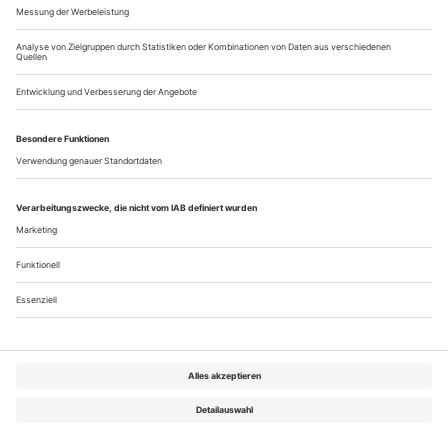
Das Deutsche Theater Berlin als Dreh- und Angelpunkt deutsch-
jüdischer Geschichte: Esther Slevogts Sachbuch «Auf den Brettern
der Welt»
Das Buch beginnt mit einem Abstieg in die Unterbühne, das
Reich der Eisenträger, Hubvorrichtungen und
Stromschaltkreise. Dort findet sich noch heute, gleichsam im
Zentrum des Betriebs, ummauert und verputzt, den Augen
entzogen, das Antriebssystem jener mächtigen Drehbühne, die
Max Reinhardt, bis heute prominentester Hausherr des
Deutschen Theaters, 1905 einbauen...
Über uns
Kontakt
Kritikerumfrage
Newsletter
Mediadaten
Datenschutz
Impressum
AGB
Vertrag widerrufen
Cookie-Einstellungen
Abo kündigen