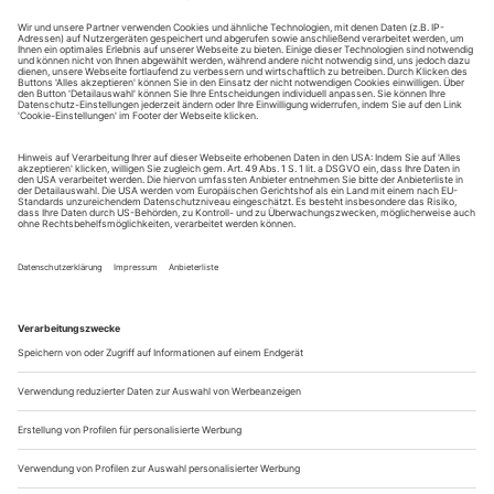
statisten in schwerer Feuerwehrmontur verbracht. Erst kurz
vor Schluss dieser letzten eigenen Inszenierung des
scheidenden Intendanten Nicolas Stemann am Schauspielhaus
Zürich schälen sie sich aus den Uniformen, tragen Anzüge
darunter, werden zu aalglatten...
Showroom 5/24
Aktuelle Ausstellungen
BERLIN, GROPIUS BAU bis 14.7.
Radical Playgrounds: From Competition to Collaboration
Internationale Künstler:innen verwandeln den Parkplatz
neben dem Gropius Bau in radikale Spielräume, auf denen
u.a. Florentina Holzinger, Tomás Saraceno und Céline
Condorelli einen elfwöchigen Kunstparcours unter dem
Motto «From Competition to Collaboration» gestalten. Die
von...
Dem Antisemitismus abgetrotzt