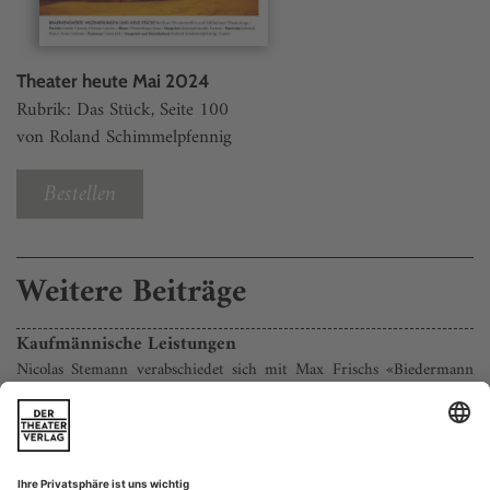
Theater heute Mai 2024
Rubrik: Das Stück, Seite 100
von Roland Schimmelpfennig
Bestellen
Weitere Beiträge
Kaufmännische Leistungen
Nicolas Stemann verabschiedet sich mit Max Frischs «Biedermann
und die Brandstifter» von Zürich
Fast den ganzen Abend haben die Schauspieler Daniel
Lommatzsch und Sebastian Rudolph schon als stumme Edel -