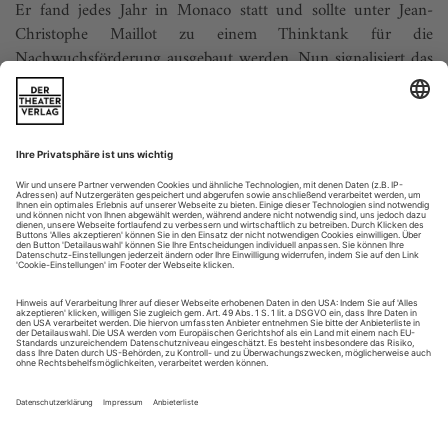
Er fand jedes Jahr in Monaco statt und sollte unter Jean-
Christophe Maillot zu einem Thinktank für die
Nachwuchsförderung ausgebaut werden. Nun signalisiert das
Fürstentum das vorläufige Aus: Der geplante «Tremplin
Jeunes Ballets» wird aus Geldmangel nicht vom 5. bis zum
11. März stattfinden. Der Veranstaltung ging der
hervorragende...
50 jahre judson church
Improvisation. Choreografie als Zufall. Und Musik bloß dann, wenn
John Cage beteiligt war oder Pauline Oliveros, die sich mit Elaine
Summers trifft.
«Wir kennen uns schon seit über hundert Jahren. Das stimmt
doch?», wendet sich Elaine Summers, 86, an ihre wesentlich
jüngere Freundin Pauline Oliveros, 78. Hinter Elaine
Summers’ Haus existiert noch das Studio, in dem sich Merce
Cunningham und John Cage ihren ersten Kuss gaben. Überall
stehen frisch verpackte Erinnerungen herum und warten auf