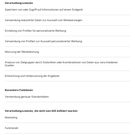
ihren Abtransport ins...
ausstellungen und tanz im TV
TV
3sat, www.3sat.de
4. Febr., 20.15h: «Alonzo King Lines Ballet»: Aus Alonzo
Kings Repertoire werden zwei Choreografien gezeigt, die in
San Francisco 2011 aufge­zeichnet wurden: «Scheherazade»
und «Triangle of the Squinches»
arte, www.artepro.com
7. Jan., 1.20h: «Der Nussknacker», Ch.: Aaron S. Watkin,
Semperoper Ballett, Dresden, D 2011
7. Jan., 17.30h: «Metropolis»...
Über uns
Kontakt
Kritikerumfrage
Newsletter