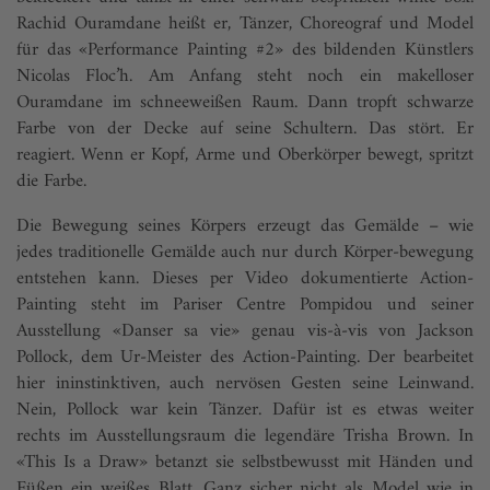
Rachid Ouramdane heißt er, Tänzer, Choreograf und Model
für das «Performance Painting #2» des bildenden Künstlers
Nicolas Floc’h. Am Anfang steht noch ein makelloser
Ouramdane im schneeweißen Raum. Dann tropft schwarze
Farbe von der Decke auf seine Schultern. Das stört. Er
reagiert. Wenn er Kopf, Arme und Oberkörper bewegt, spritzt
die Farbe.
Die Bewegung seines Körpers erzeugt das Gemälde – wie
jedes traditionelle Gemälde auch nur durch Körper-bewegung
entstehen kann. Dieses per Video dokumentierte Action-
Painting steht im Pariser Centre Pompidou und seiner
Ausstellung «Danser sa vie» genau vis-à-vis von Jackson
Pollock, dem Ur-Meister des Action-Painting. Der bearbeitet
hier ininstinktiven, auch nervösen Gesten seine Leinwand.
Nein, Pollock war kein Tänzer. Dafür ist es etwas weiter
rechts im Ausstellungsraum die legendäre Trisha Brown. In
«This Is a Draw» betanzt sie selbstbewusst mit Händen und
Füßen ein weißes Blatt. Ganz sicher nicht als Model wie in