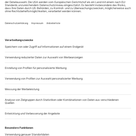
...
santasangre
...ist Vertreter einer kleinen experimentellen Tanzszene in
Italien, als wäre es selbst-verständlich, dass überhaupt eine
existiert. Das Kollektiv fand sich in der nicht minder kleinen
Performanceszene zusammen und erschließt sich von dort aus
nun ein choreografisches Umfeld, indem der Körper des
Performers unablässliche Beziehungen eingeht mit Raum,...
50 jahre judson church
Improvisation. Choreografie als Zufall. Und Musik bloß dann, wenn
John Cage beteiligt war oder Pauline Oliveros, die sich mit Elaine
Summers trifft.
«Wir kennen uns schon seit über hundert Jahren. Das stimmt
doch?», wendet sich Elaine Summers, 86, an ihre wesentlich
jüngere Freundin Pauline Oliveros, 78. Hinter Elaine
Summers’ Haus existiert noch das Studio, in dem sich Merce
Cunningham und John Cage ihren ersten Kuss gaben. Überall
stehen frisch verpackte Erinnerungen herum und warten auf