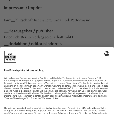
impressum / imprint
tanz__Zeitschrift für Ballett, Tanz und Performance
__Herausgeber / publisher
Friedrich Berlin Verlagsgesellschaft mbH
__Redaktion / editorial address
Klaus Kieser, Katja Schneider, Arnd Wesemann (V.i.S.d.P.),
Sofie Goblirsch (Assistenz)
Knesebeckstraße 59-61, D-10719 Berlin, redaktion@tanz-
zeitschrift.de, www.tanz-zeitschrift.de, Tel...
menschen
Santasangre – Neubesetzungen in Bratislava, Bremen, Osnabrück,
Regensburg und Neustrelitz – Carlos Saura ist wieder da – Natalia
Osipova wechselt mit Ivan Vasiliev vom Bolschoi-Ballett zu Nacho
Duato.