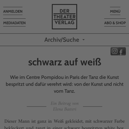
Toggle
Toggle
ANMELDEN
MENÜ
navigation
navigatio
MEDIADATEN
ABO & SHOP
Archiv/Suche
schwarz auf weiß
Wie im Centre Pompidou in Paris der Tanz die Kunst
bespritzt und dafür verehrt wird: von der Kunst und nicht
vom Tanz.
Ein Beitrag von
Elena Basteri
Dieser Mann ist ganz in Weiß gekleidet, mit schwarzer Farbe
bekleckert und tanzt in einer schwarz bespritzten white box.