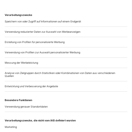
London
Opera, Sunday Telegraph
Glass’ «The Trial», Music Theatre Wales am Royal Opera
1.
House...
Bodenständig, aber ständig unterwegs
Wie das Nationaltheater Mannheim an vermeintlich unmöglichen
Aufgaben wächst
Aufmerksame «Opernwelt»-Leser werden sich erinnern: Das
Nationaltheater Mannheim hat in der Kritikerumfrage nach
dem «Opernhaus des Jahres» 2013 einen starken zweiten
Platz belegt, Mieczyslaw Weinbergs Dostojewski-Oper «Der
Idiot» teilte sich damals in der Rubrik «Uraufführung des
Jahres» den ersten Platz mit George Benjamins «Written on
Skin». Und im vergangenen...