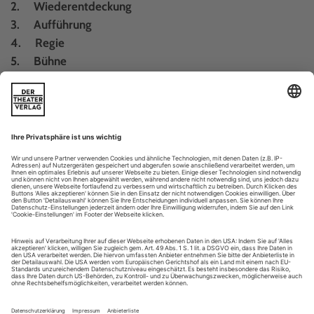
2. Wiederentdeckung
3. Aufführung
4. Regie
5. Bühne
6. Kostüme
7. Dirigent(in)
8. Sänger(innen)
9. Nachwuchskünstler(innen)
10. Opernhaus
11. Orchester
12. Chor
13. Ärgernis
14. Buch
15. CD/DVD
John Allison