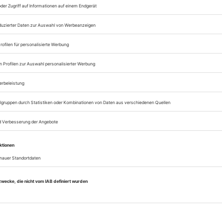
Zugang zum Onlinea
Opernwelt
Sie können alle Vorteile
sofort nutzen
Digital-Abo testen
eichnis