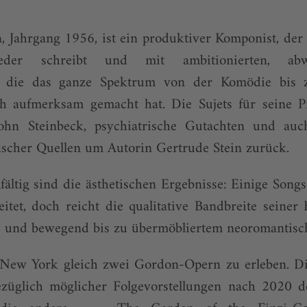
 Jahrgang 1956, ist ein produktiver Komponist, der
ieder schreibt und mit ambitionierten, abwe
n, die das ganze Spektrum von der Komödie bis 
ch aufmerksam gemacht hat. Die Sujets für seine P
John Steinbeck, psychiatrische Gutachten und auc
ischer Quellen um Autorin Gertrude Stein zurück.
fältig sind die ästhetischen Ergebnisse: Einige Son
eitet, doch reicht die qualitative Bandbreite sein
t und bewegend bis zu übermöbliertem neoromantisc
 New York gleich zwei Gordon-Opern zu erleben. Di
ezüglich möglicher Folgevorstellungen nach 2020 