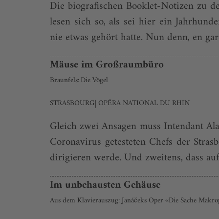
Die biografischen Booklet-Notizen zu d
lesen sich so, als sei hier ein Jahrhu
nie etwas gehört hatte. Nun denn, en gard
Mäuse im Großraumbüro
Braunfels: Die Vögel
STRASBOURG| OPÉRA NATIONAL DU RHIN
Gleich zwei Ansagen muss Intendant Alai
Coronavirus getesteten Chefs der Stras
dirigieren werde. Und zweitens, dass aufg
Im unbehausten Gehäuse
Aus dem Klavierauszug: Janáčeks Oper «Die Sache Makr