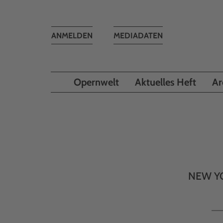
Toggle
ANMELDEN
MEDIADATEN
navigation
Opernwelt
Aktuelles Heft
Ar
NEW YO