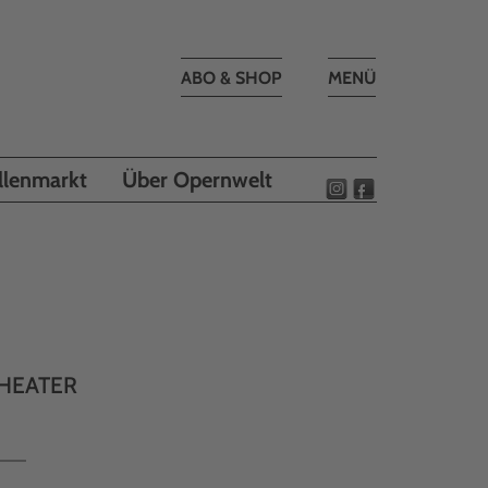
Toggle
ABO & SHOP
MENÜ
navigation
llenmarkt
Über Opernwelt
THEATER