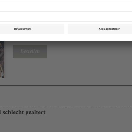
Opernwelt März 2022
Rubrik: Panorama, Seite 38
von David Shengold
Bestellen
schlecht gealtert