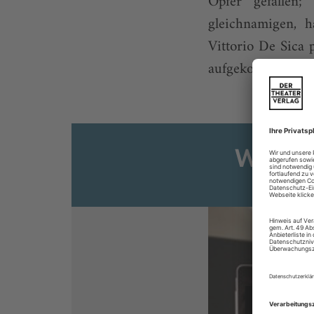
Opfer gefallen
gleichnamigen, 
Vittorio De Sica
aufgekocht Altback
Weiter
Sie