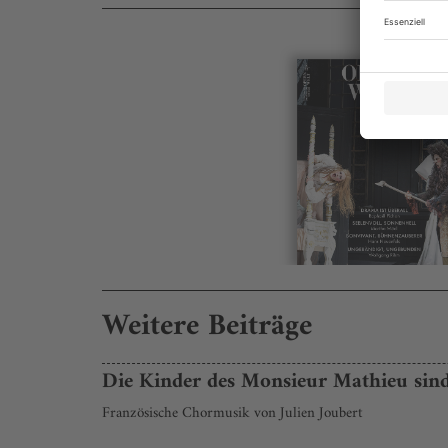
Weitere Beiträge
Die Kinder des Monsieur Mathieu sind 
Französische Chormusik von Julien Joubert