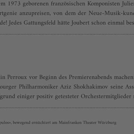
em 1973 geborenen französischen Komponisten Julien
ndertgenie anzupreisen, von dem der Neue-Musik-kund
e! Jedes Gattungsfeld hätte Joubert schon einmal bestel
n Perroux vor Beginn des Premierenabends machen: er
bourger Philharmoniker Aziz Shokhakimov seine Assi
rund einiger positiv getesteter Orchestermitglieder n
opulos», bewegend ernüchtert am Mainfranken Theater Würzburg