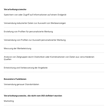
in Zusammenarbeit mit seinem Landsmann Händl Klaus
zwischen 2011 und 2016 für die Schwetzinger Festspiele
entstandene Opern-Trilogie «Bluthaus», «Thomas» und
«Koma». Auch das im November 2015 an...
Mächtig ohnmächtig
Alexander Joel und David Hermann entdecken an der Opera
Vlaanderen mit einem großartigen Ensemble Verdis «Simon
Boccanegra»
Das erste Mirakel des Abends ist das Orchester der Opera
Vlaanderen. Man hört das knappe Vorspiel zum Prolog so
seidenfein leicht und fast beiläufig, wie Verdi es sich wohl
gedacht hat. Und was suggestiv beginnt, hält und trägt durch
den gesamten «Boccanegra». Alexander Joel bringt die
Wunderklänge dieser Partitur zum Sprechen, lässt die Details
glänzen, behält...