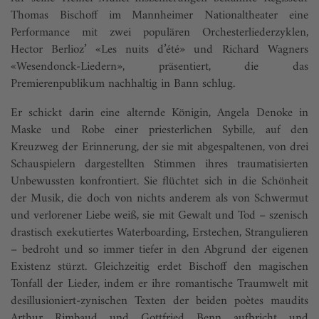
Thomas Bischoff im Mannheimer Nationaltheater eine
Performance mit zwei populären Orchesterliederzyklen,
Hector Berlioz’ «Les nuits d’été» und Richard Wagners
«Wesendonck-Liedern», präsentiert, die das
Premierenpublikum nachhaltig in Bann schlug.
Er schickt darin eine alternde Königin, Angela Denoke in
Maske und Robe einer priesterlichen Sybille, auf den
Kreuzweg der Erinnerung, der sie mit abgespaltenen, von drei
Schauspielern dargestellten Stimmen ihres traumatisierten
Unbewussten konfrontiert. Sie flüchtet sich in die Schönheit
der Musik, die doch von nichts anderem als von Schwermut
und verlorener Liebe weiß, sie mit Gewalt und Tod – szenisch
drastisch exekutiertes Waterboarding, Erstechen, Strangulieren
– bedroht und so immer tiefer in den Abgrund der eigenen
Existenz stürzt. Gleichzeitig erdet Bischoff den magischen
Tonfall der Lieder, indem er ihre romantische Traumwelt mit
desillusioniert-zynischen Texten der beiden poètes maudits
Arthur Rimbaud und Gottfried Benn aufbricht und