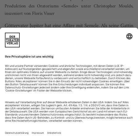
Produktion des Oratoriums «Semele» unter Christopher Moulds,
inszeniert von Floris Visser
Göttervater Jupiter hat eine Affäre mit Semele. Als seine Gattin
Juno dahinterkommt, setzt sie alles daran, die eitel-
ruhmgierige Schöne zu vernichten, wozu ihr jedes Mittel
recht ist. Der junge niederländische Regisseur Floris Visser,
der vor Jahresfrist in Osnabrück mit Benjamin Brittens
«Owen Wingrave» (siehe OW 3/2016) auf sich aufmerksam
machte, geht der Story...
Zwischentöne
Haas: Morgen und Abend
Heidelberg | Theater
Die Nachtseiten des Daseins, Melancholie, Schmerz und Tod
sind die Themen, um die die Musik des österreichischen
Komponisten Georg Friedrich Haas kreist – nicht zuletzt die