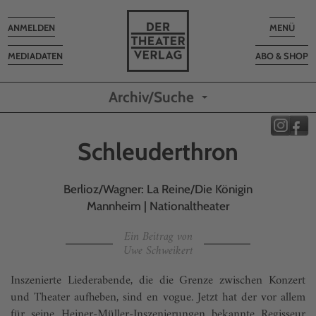
Toggle
Toggle
ANMELDEN
MENÜ
navigation
navigatio
MEDIADATEN
ABO & SHOP
Archiv/Suche
Schleuderthron
Berlioz/Wagner: La Reine/Die Königin
Mannheim | Nationaltheater
Ein Beitrag von
Uwe Schweikert
Inszenierte Liederabende, die die Grenze zwischen Konzert
und Theater aufheben, sind en vogue. Jetzt hat der vor allem
für seine Heiner-Müller-Inszenierungen bekannte Regisseur