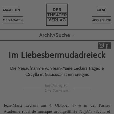
Toggle
Toggle
ANMELDEN
MENÜ
navigation
navigatio
MEDIADATEN
ABO & SHOP
Archiv/Suche
Im Liebesbermudadreieck
Die Neuaufnahme von Jean-Marie Leclairs Tragédie
«Scylla et Glaucus» ist ein Ereignis
Ein Beitrag von
Uwe Schweikert
Jean-Marie Leclairs am 4. Oktober 1746 in der Pariser
Académie royal de musique uraufgeführte
Tragédie
«Scylla et