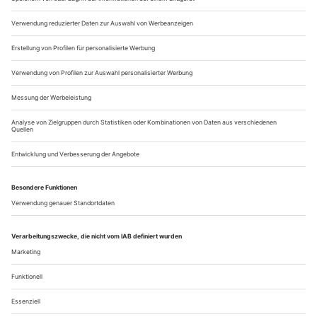
wurde diese Oper in...
Vorschau und Impressum Opernwelt 3/24
Klangtüftler
Kein Zweifel, er ist ein Mann mit vielen Talenten. Torstein
Aagaard-Nilsen hat nicht nur Trompete, Musiktheorie und
Komposition studiert, sondern zudem Mathematik. Das alles
verknüpft er in seinen Werken auch für das Musiktheater zu
einem spannenden Ganzen. In Meiningen kommt nun die
Ibsen-Vertonung «Gespenster» heraus. Wir fahren hin
Stimmakrobatin
In...
Über uns
Kontakt
Kritikerumfrage
Newsletter
Mediadaten
Datenschutz
Impressum
AGB