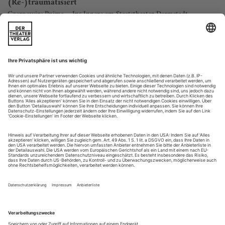
(Re-)traumatisiert
Czernowin: Pnima ... Ins Innere am Staatstheater Darmstadt
Flackerndes Licht überzieht die schwitzenden Körper mit
psychedelisch bunten Farben. Ausgelassene junge Menschen
recken die Arme zum Himmel und tanzen sich in Ekstase.
Doch es gibt keine Musik. Die Szene gleicht einem
Handyvideo ohne Ton, das in
Slow Motion
abgespielt wird.
Das Bild beginnt zu ruckeln, Sequenzen springen vor und
zurück. Dann erlischt das Licht. Die...
Familientragödie
Cherubini: Médée am Teatro alla Scala in Mailand
Am Teatro alla Scala ist der Name von Maria Callas
untrennbar mit Luigi Cherubinis «Médée» verbunden. Nicht
zuletzt mit dieser Partie, die sie 1953 unter Leonard Bernstein
und nochmals 1961 sang (am Pult stand Thomas Schippers),
erzielte die griechische Sopranistin einen ihrer größten
Erfolge. Ob Zufall oder absichtsvolle Reverenz: 62 Jahre lang