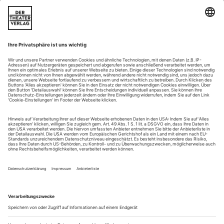
Schatten bekannterer Hits aus seiner Feder – sie ist selbst
einer. Musikalisch zeigt sich eine Perlenkette mit raffinierten
Chören («Sie trappen, sie trappen, sie trappen, sie trappen, sie
trappen!») und Ensembles, wie es jener vom «Mozart des
Champs-Élysées» kultivierten Form einer Edeloperette würdig
ist....
Masse und Nacht
Peter Eötvös hat die Stücke zur Stunde geschrieben: «Valuschka«
kommt als Beinahe-Uraufführung am Theater Regensburg heraus,
«Sleepless» unter dem Titel «Schlaflos» als Deutschsprachige
Erstaufführung an der Oper Graz
Zwei Stunden vor Vorstellungsbeginn ist der Bismarckplatz
neben dem Theater unerreichbar, zumindest für Autofahrer.
Derbe Protestrufe, Transparente, Polizei, einmal fahren
Blaulicht-Busse durch die angrenzende Fußgängerzone. Für
Regensburg sind drei Demonstrationen eine harte Nuss. Der
Mittelstand verschafft sich Gehör und stänkert gegen die