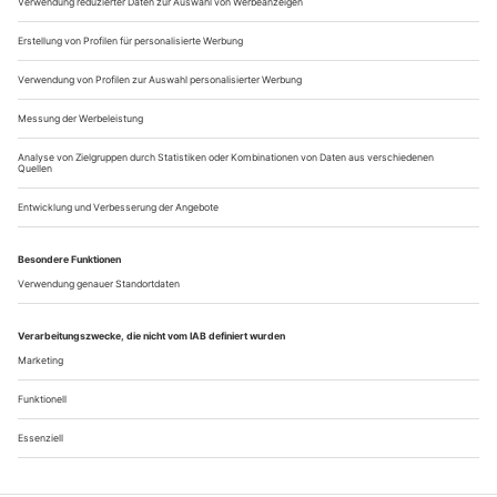
Ampelkoalition. Vor...
Zeitreise
Schumann: Frauenliebe und -leben; Bartók: Herzog Blaubarts Burg;
Zemlinsky: Eine florentinische Tragödie an der Oper Oslo
Hat dieser Mann mit den diversen Namen etwas gelernt im
Laufe der zwei Jahrhunderte, in dem wir ihm an diesem
Abend an der Norwegischen Oper in Oslo begegnen, im
Rahmen eines so nie zuvor dagewesenen Opern-Triptychons?
Zu Beginn, in Schumanns Liedzyklus «Frauenliebe und -
leben», spielt John Lundgren den Hausherrn eines vornehmen
Stadtpalais, der zur musikalischen...
Über uns
Kontakt
Kritikerumfrage
Newsletter
Mediadaten
Datenschutz
Impressum
AGB
Vertrag widerrufen
Cookie-Einstellungen
Abo kündigen