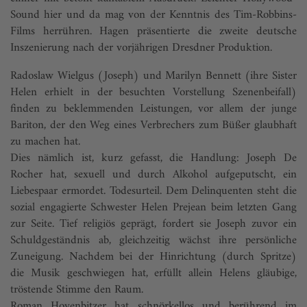
Sound hier und da mag von der Kenntnis des Tim-Robbins-
Films her­rüh­ren. Hagen präsentierte die zweite deutsche
Inszenierung nach der vorjährigen Dresdner Produktion.
Radoslaw Wielgus (Joseph) und Marilyn Bennett (ihre Sister
Helen erhielt in der besuchten Vorstellung Szenenbeifall)
finden zu beklemmenden Leistungen, vor allem der junge
Bariton, der den Weg eines Verbrechers zum Büßer glaubhaft
zu machen hat.
Dies nämlich ist, kurz gefasst, die Handlung: Joseph De
Rocher hat, sexuell und durch Alkohol aufgeputscht, ein
Liebespaar ermordet. Todesurteil. Dem Delinquenten steht die
sozial engagierte Schwester Helen Prejean beim letzten Gang
zur Seite. Tief religiös geprägt, fordert sie Joseph zuvor ein
Schuldgeständnis ab, gleichzeitig wächst ihre persön­liche
Zuneigung. Nachdem bei der Hinrichtung (durch Spritze)
die Musik geschwiegen hat, erfüllt allein Helens gläubige,
tröstende Stimme den Raum.
Roman Hovenbitzer hat schnörkellos und berührend im