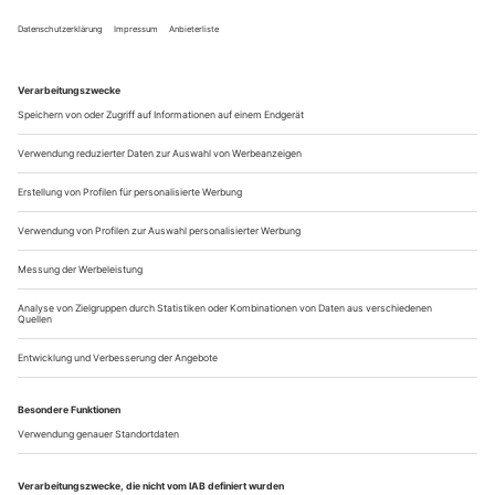
einfach, und doch soll alles natürlich wirken. Und: Manche
Stimme,...
Sehnsüchte
Nicht der Genius Loci, sondern die Werke standen diesmal im
Vordergrund der RuhrTriennale: Willy Decker und Friedemann Layer
führten Frank Martins selten gespielte, strenge Tristan-und-Isolde-
Version «Le Vin herbé» in Duisburg zum Triumph, Christoph
Marthaler machte in Gladbeck mit «Sauser aus Italien» Station,
während Jörn Arnecke Bochums Jahrhunderthalle «Unter Eis» setzte
Schon während der Aufführung hätte man die
sprichwörtliche Stecknadel fallen hören können. Als sich am
Ende, nach knapp zwei Stunden, die Bühnenrampen zu
beiden Seiten des rund umlaufenden Podests in der
aufgelassenen Gebläse­halle des Duisburger Industrieparks
senkten und, bei langsam verlöschendem Licht, alle
Mitwirkenden wie in einen schwar­zen Sarkophag...