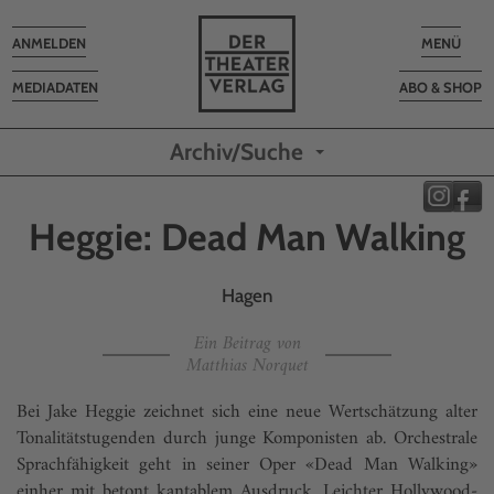
Toggle
Toggle
ANMELDEN
MENÜ
navigation
navigatio
MEDIADATEN
ABO & SHOP
Archiv/Suche
Heggie: Dead Man Walking
Hagen
Ein Beitrag von
Matthias Norquet
Bei Jake Heggie zeichnet sich eine neue Wertschätzung alter
Tonalitätstugenden durch junge Komponisten ab. Orchestrale
Sprachfähigkeit geht in seiner Oper «Dead Man Walking»
einher mit betont kantablem Ausdruck. Leichter Holly­wood-