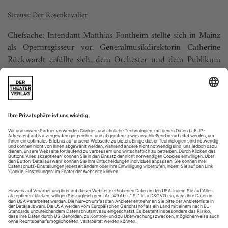
Strauss: Der Rosenkavalier
Chefsache: Intendant Matthias Fontheim stellte sich in Mainz
als Opernregisseur vor. Generalmusikdirektorin Catherine
Rückwardt erfüllte sich, dem Orchester und dem Publikum
mit Strauss' «Rosenkavalier» einen Wunsch. Ihre Mutter, die
Sopranistin Judith Beckmann, zählte in den achtziger Jahren
zu den gesuchten Interpretinnen der Marschallin. Es gibt also,
wenn man...
­Frische Blutzufuhr
Der diesjährige Wettbewerb für Liedkunst in Stuttgart war
Schumann, Wolf und Reutter gewidmet
Das Kunstlied hat es schwer im heutigen Konzertbusiness:
eine kleine, intime, garantiert ­eventfreie Form, die feine Ohren
und Seelenverständnis auf beiden Seiten des Podiums vo­
raussetzt. Die Komplexität des Liedes erschließt sich Hörern
wie Künstlern erst mit beharrlicher Anstrengung. Nichts ist