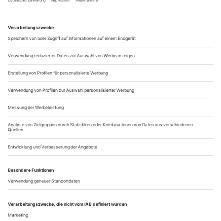
bedauernswertesten Geschöpfe der Opernwelt. Obwohl als
hässliche Sumpfnymphe geboren, hält sie sich für das
attraktivste Mädchen auf Erden. Doch dieses Missverhältnis
sichert ihr nicht nur die Aufmerksamkeit Jupiters, der mit der
offenkundigen...
Ein Versprechen
Dmitri Hvorostovsky besinnt sich eindrucksvoll auf russisches
Repertoire
Je älter er werde, so hat Dmitri Hvorostovsky einmal bekannt,
desto näher fühle er sich Russland. Tiefer wolle er eintauchen
in die Opernpartien seiner Heimat, zu einem Experten
werden. Auch diese CD sollte den Weg dahin bahnen. Doch
ob es jemals zu Engagements kommt? Ein Hirntumor zwang
Hvorostovsky bekanntlich zum Rückzug von der
Opernbühne, eine «Pause» sollte...