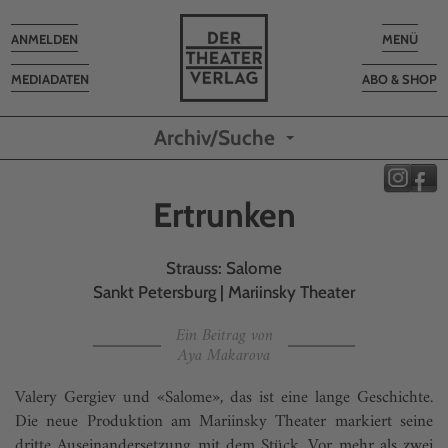
Toggle
Toggle
ANMELDEN
MENÜ
navigation
navigatio
MEDIADATEN
ABO & SHOP
Archiv/Suche
Ertrunken
Strauss: Salome
Sankt Petersburg | Mariinsky Theater
Ein Beitrag von
Aya Makarova
Valery Gergiev und «Salome», das ist eine lange Geschichte.
Die neue Produktion am Mariinsky Theater markiert seine
dritte Auseinandersetzung mit dem Stück. Vor mehr als zwei