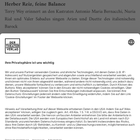
Herber Reiz, feine Balance
Terry Wey erinnert an den Kastraten Antonio Maria Bernacchi, Nuria
Rial und Valer Sabadus singen Arien und Duette des italienischen
Barock
Ein Kastrat, dem bisher noch nicht gehuldigt wurde?! Antonio
Maria Bernacchi. In ihm fand der junge Farinelli 1727 in
Bologna bei einer Art Wettsingen seinen Meister, wie Franz
Haböck in seiner Studie «Die Gesangskunst der Kastraten»
berichtet. Das Ergebnis: Farinelli, obgleich bereits
erfolgsverwöhnt, ging bei dem älteren Sänger, dem Begründer
der späteren...
Geschreddert
Rameau: Platée
Passau | Theater
Platée, die von einem Tenor dargestellte Titelfigur in der
gleichnamigen Oper Jean-Philippe Rameaus, ist eines der