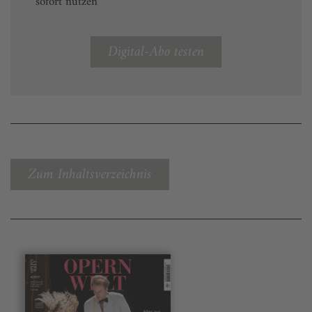
sofort nutzen
Digital-Abo testen
Zum Inhaltsverzeichnis