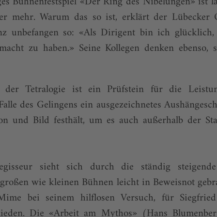
ges Bühnenfestspiel «Der Ring des Nibelungen» ist lä
er mehr. Warum das so ist, erklärt der Lübecker
nz unbefangen so: «Als Dirigent bin ich glücklich
macht zu haben.» Seine Kollegen denken ebenso, sa
der Tetralogie ist ein Prüfstein für die Leistun
Falle des Gelingens ein ausgezeichnetes Aushängesch
on und Bild festhält, um es auch außerhalb der S
egisseur sieht sich durch die ständig steige
großen wie kleinen Bühnen leicht in Beweisnot gebra
ime bei seinem hilflosen Versuch, für Siegfried
ieden. Die «Arbeit am Mythos» (Hans Blumenberg