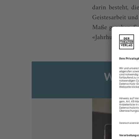
darin besteht, d
Geistesarbeit und
Maße gegeben. So
«Jahrhundert-Ring
Weiter
Sie