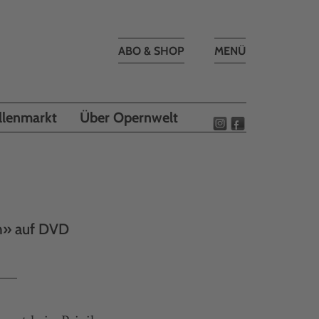
Toggle
ABO & SHOP
MENÜ
navigation
llenmarkt
Über Opernwelt
en» auf DVD