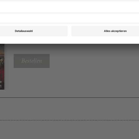
Opernwelt September/Oktober 2011
Rubrik: Medien | CDs, DVDs, Seite 48
von Ekkehard Pluta
Bestellen