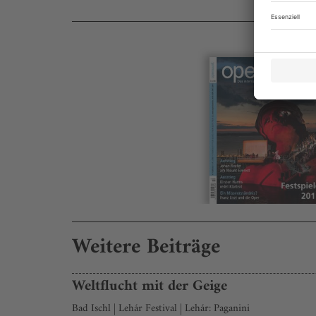
Weitere Beiträge
Weltflucht mit der Geige
Bad Ischl | Lehár Festival | Lehár: Paganini