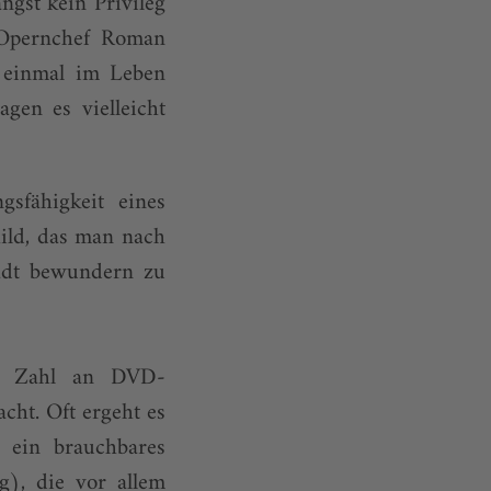
ngst kein Privileg
 Opernchef Roman
, einmal im Leben
gen es vielleicht
gsfähigkeit eines
ild, das man nach
tadt bewundern zu
nde Zahl an DVD-
cht. Oft ergeht es
 ein brauchbares
), die vor allem