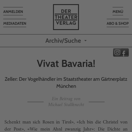
Toggle
Toggle
ANMELDEN
MENÜ
navigation
navigatio
MEDIADATEN
ABO & SHOP
Archiv/Suche
Vivat Bavaria!
Zeller: Der Vogelhändler im Staatstheater am Gärtnerplatz
München
Ein Beitrag von
Michael Stallknecht
Schenkt man sich Rosen in Tirol», «Ich bin die Christel von
der Post», «Wie mein Ahnl zwanzig Jahr»: Die Dichte an