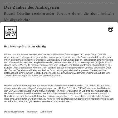
Der Zauber des Androgynen
Russell Oberlins faszinierender Parcours durch die abendländische
Musikgeschichte
Er war einer der größten Sänger des 20. Jahrhunderts und ist
doch kaum bekannt – der 2016 verstorbene US-Amerikaner
Russell Oberlin. 1959 nahm er ein Recital mit Händel-Arien
auf, das zweifelsohne zu den Glanzlichtern des Barockgesangs
gehört. Darunter befindet sich auch die Arie «Ombra cara di
mia sposa», in der Radamisto den vermeintlichen Tod seiner
Frau Zenobia...
Besichtigung eines Glücks
Katharina Kammerloher singt seit 30 Jahren an der Berliner
Staatsoper. Jetzt hat sie ein Album mit Liedern von Cécile Chaminade
herausgebracht. Ein Porträt.
Nicht jedem Anfang wohnt ein Zauber inne. Diesem
allerdings schon. Ein kalter, sonnendurchfluteter