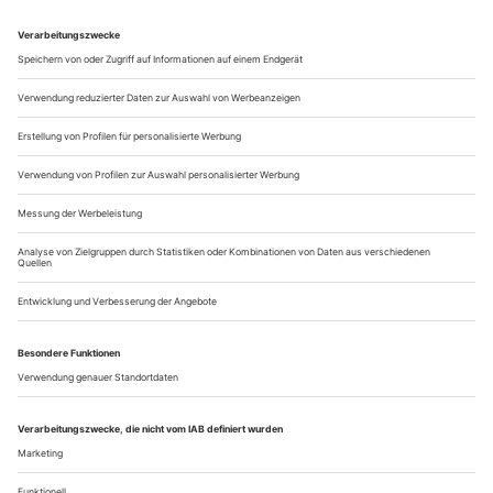
Winternachmittag am Rande des Bebelplatzes in Berlins Mitte.
Im Rücken die Staatsoper, vor uns das Hotel de Rome, in das
Katharina Kammerloher aber nicht gehen möchte, weil es ihr
doch einen Hauch zu mondän ist. Ein erstes offenherziges
Lächeln, dazu ein...
Hypnotisch
Charpentier: David et Jonathas an der Oper Nancy
Als Charpentiers «David et Jonathas» im Jahr 1688 am
Pariser Collège Louis-le-Grand uraufgeführt wurde, stand die
Musik nicht allein für sich: Zwischen die fünf Akte schoben
die Zöglinge der (als Lycée bis heute renommierten)
Jesuitenschule eine lateinische Tragödie namens «Saül» über
den ersten König Israels und sein verlorenes Kriegsglück im
Kampf gegen die...