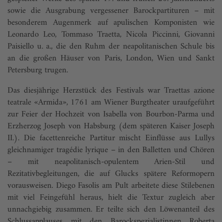
sowie die Ausgrabung vergessener Barockpartituren – mit
besonderem ­Augenmerk auf apulischen Komponisten wie
Leonardo Leo, Tommaso Traetta, Nicola Piccinni, Giovanni
Paisiello u. a., die den Ruhm der neapolitanischen Schule bis
an die großen Häuser von Paris, London, Wien und Sankt
Petersburg trugen.
Das diesjährige Herzstück des Festivals war Traettas azione
teatrale «Armida», 1761 am Wiener Burgtheater uraufgeführt
zur Feier der Hochzeit von Isabella von Bourbon-Parma und
Erzherzog Joseph von Habsburg (dem späteren Kaiser Joseph
II.). Die facettenreiche Partitur mischt Einflüsse aus Lullys
gleichnamiger tragédie lyrique – in den Balletten und Chören
– mit neapolitanisch-opulentem Arien-Stil und
Rezitativbegleitungen, die auf Glucks spätere Reformopern
vorausweisen. Diego Fasolis am Pult arbeitete diese Stilebenen
mit viel Feingefühl heraus, hielt die Textur zugleich aber
unnachgiebig zusammen. Er teilte sich den Löwenanteil des
Schlussapplauses mit den Barockspezialistinnen Roberta