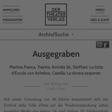
Toggle
Toggle
ANMELDEN
MENÜ
navigation
navigatio
MEDIADATEN
ABO & SHOP
Archiv/Suche
Ausgegraben
Martina Franca, Traetta: Armida 56, Steffani: La lotta
d’Ercole con Acheloo, Casella: La donna serpente
Ein Beitrag von
Carlo Vitali
Seit seiner Gründung vor 40 Jahren konzentriert sich das
Festival della Valle d’Itria auf die Wiederentdeckung selten
gespielter Werke des späten 19. und frühen 20. Jahrhunderts