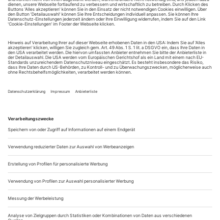
aufzuhalten.
Künstlerische Argumente dagegen hatten nie eine Chance
Es sind so viele Emotionen an diesem Abend», sagt
Chefdirigent François-Xavier Roth, und sein Blick nach einer
beeindruckend bedrückenden Interpretation von Anton
Bruckners Achter Sinfonie sagt alles. Da hat ein Orchester
gewissermaßen sein eigenes Requiem gespielt. «Mysterium» –
«Apokalyptische» lauten die Beinamen des gewaltigen
sinfonischen Werks. An diesem...
Die schönste Sackgasse der Welt
Seit 20 Jahren lockt MARTIN ENGSTROEM weltbekannte Künstler
in ein Walliser Alpendorf, um mit jungen Talenten zu arbeiten. Gagen
gibt’s nicht. Sie kommen trotzdem. Wie macht der Gründer des
Verbier Festivals das bloß?
Herr Engstroem, zum Jubiläumsfestival sind mehr