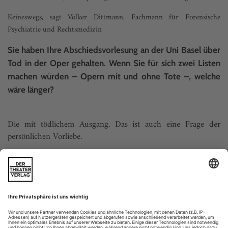
Keineswegs, sagt Volker Dittmann, Fachmann für Forensische
Psychiatrie und Rechtsmedizin
Sie haben Ihre Abschiedsvorlesung an der Uni Basel über
Tod in der Oper gehalten. Wenn Sie für sich zwei Listen
machen würden – Opern mit und ohne Tote –, welche
wäre länger?
Die mit tödlichem Ausgang. Das ist auch eine Frage der
persönlichen Vorliebe.
Inwiefern?
Es gibt mehr gute...
Weil nicht sein kann, was nicht sein darf
Die SWR-Orchesterfusion im Südwesten ist wohl nicht mehr