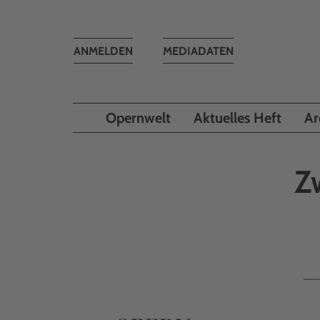
Toggle
ANMELDEN
MEDIADATEN
navigation
Opernwelt
Aktuelles Heft
Ar
Z