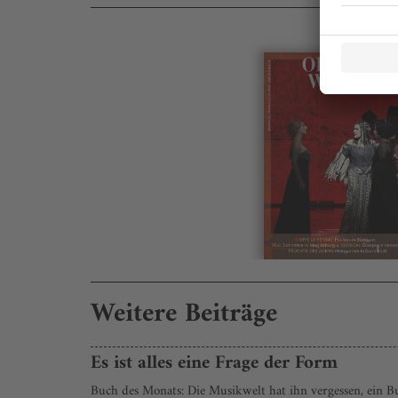
Weitere Beiträge
Es ist alles eine Frage der Form
Buch des Monats: Die Musikwelt hat ihn vergessen, ein 