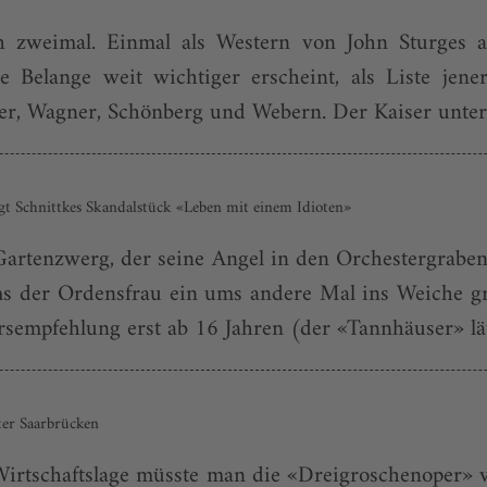
ich zweimal. Einmal als Western von John Sturges
e Belange weit wichtiger erscheint, als Liste jene
er, Wagner, Schönberg und Webern. Der Kaiser unter
igt Schnittkes Skandalstück «Leben mit einem Idioten»
Gartenzwerg, der seine Angel in den Orchestergraben h
s der Ordensfrau ein ums andere Mal ins Weiche gre
rsempfehlung erst ab 16 Jahren (der «Tannhäuser» läuf
ter Saarbrücken
irtschaftslage müsste man die «Dreigroschenoper» vo