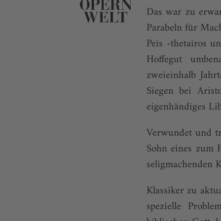
Das war zu erwar
Parabeln für Mac
Peis -thetairos u
Hoffegut umben
zweieinhalb Jahrt
Siegen bei Arist
eigenhändiges Lib
Verwundet und tr
Sohn eines zum Pr
seligmachenden K
Klassiker zu aktua
spezielle Probl