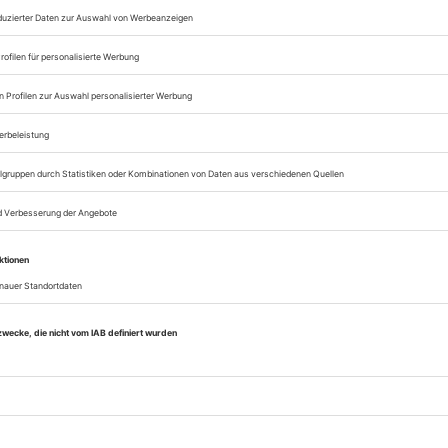
Zugang zum Onlinea
Opernwelt
Sie können alle Vorteile
sofort nutzen
Digital-Abo testen
eichnis