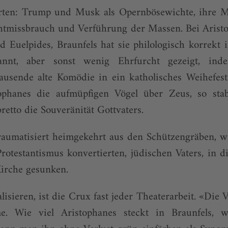
ten: Trump und Musk als Opernbösewichte, ihre M
htmissbrauch und Verführung der Massen. Bei Aristo
nd Euelpides, Braunfels hat sie philologisch korrekt
annt, aber sonst wenig Ehrfurcht gezeigt, in
ausende alte Komödie in ein katholisches Weihefest
ophanes die aufmüpfigen Vögel über Zeus, so stabil
retto die Souveränität Gottvaters.
aumatisiert heimgekehrt aus den Schützengräben, w
otestantismus konvertierten, jüdischen Vaters, in d
irche gesunken.
lisieren, ist die Crux fast jeder Theaterarbeit. «Die
eme. Wie viel Aristophanes steckt in Braunfels, 