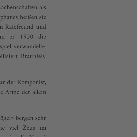
achenschaften als
phanes heißen sie
 in Ratefreund und
dem er 1920 die
spiel verwandelte.
isiert Braunfels’
ar der Komponist,
ie Arme der allein
 Vögel» bergen sehr
wie viel Zeus im