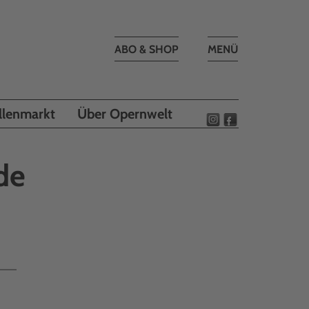
Toggle
ABO & SHOP
MENÜ
navigation
llenmarkt
Über Opernwelt
de