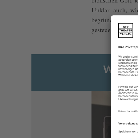
biblischen Gott,
Unklar auch, wi
begründeten Frei
gesteuerten Pöbels
Weiter
Sie