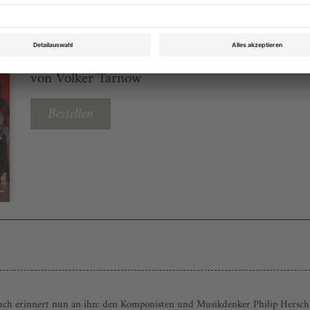
Opernwelt Mai 2026
Rubrik: Panorama, Seite 69
von Volker Tarnow
Bestellen
Buch erinnert nun an ihn: den Komponisten und Musikdenker Philip Hersc