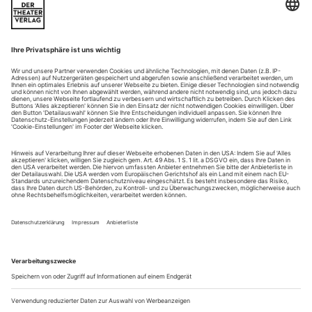
Die Schubertiade wird 50 und bietet auch im Jubiläumsjahr wieder
beträchtliches Niveau
Der Berg ruht. Ist ganz jener «starrende Fels», wie ihn
Ludwig Rellstab in seinem Gedicht «Der Aufenthalt»
besungen und Franz Schubert ihn in jenes elegische e-Moll-
Lied gekleidet hat, dessen trockene Triolen noch nach dem
Schlusston weiter durch Hirn und Herz pochen. Das
bewaldete Gebirg’, welches die 17.000-Seelen-Gemeinde zur
Schweizer Grenze schutzgebietend...
Lieder ohne Melodien
Äneas Humm singt Stücke von Beethoven, Schubert, Beach und Marx
Äneas Humm gebietet zweifelsohne über eine ausgezeichnete,
charakteristische Baritonstimme, frei und offen, unmittelbar
ansprechend, nobel im Ausdruck. Eine Stimme, die darüber
hinaus durch vorbildliche Textverständlichkeit besticht. Auf
dem Album mit dem Titel «Libertas» finden sich außerdem