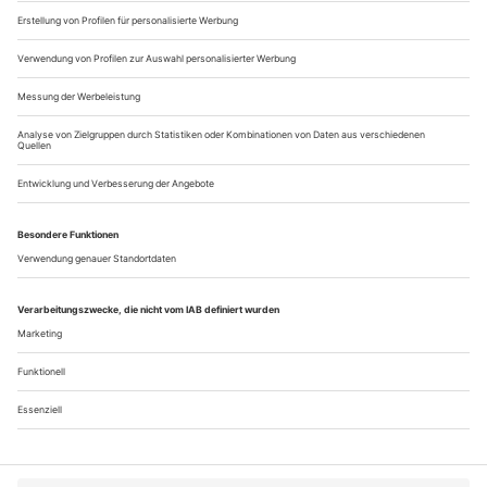
zwei seltene Komponisten-Namen: Amy Beach und Joseph
Marx. Das klingt...
Durch sanfte Güte wonnevoll
Christian Gerhaher und Gerold Huber bieten auf ihrem Album mit
Brahms-Liedern große Kunst
Mitunter sind es nur feinste Nuancen, in denen sich größere
Unterscheidungen ablesen lassen. Während es in Schuberts
«Ständchen» nach Rellstab heißt: «Leise flehen meine Lieder /
Durch die Nacht zu Dir», schließt das vierte Stück aus den
«Fünf Liedern» op. 106 von Brahms mit den Worten
«Dunkel klingen meine Lieder». Es ist nur ein
Wimpernschlag, der beides, dort...
Über uns
Kontakt
Kritikerumfrage
Newsletter
Mediadaten
Datenschutz
Impressum
AGB
Vertrag widerrufen
Cookie-Einstellungen
Abo kündigen