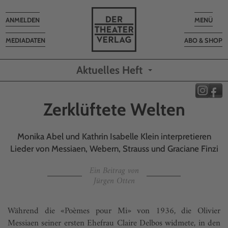
Toggle
Toggle
ANMELDEN
MENÜ
navigation
navigatio
MEDIADATEN
ABO & SHOP
Aktuelles Heft
Zerklüftete Welten
Monika Abel und Kathrin Isabelle Klein interpretieren
Lieder von Messiaen, Webern, Strauss und Graciane Finzi
Ein Beitrag von
Jürgen Otten
Während die «Poèmes pour Mi» von 1936, die Olivier
Messiaen seiner ersten Ehefrau Claire Delbos widmete, in den