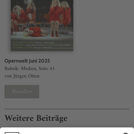
Opernwelt Juni 2025
Rubrik: Medien, Seite 41
von Jürgen Otten
Bestellen
Weitere Beiträge
Du holde, hohe Kunst