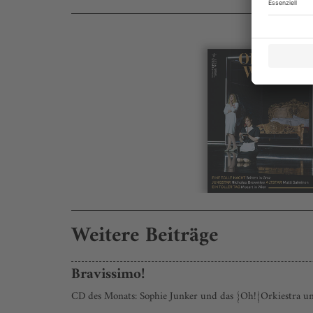
Weitere Beiträge
Bravissimo!
CD des Monats: Sophie Junker und das {Oh!}Orkiestra un