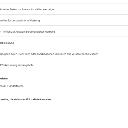
Lesegenuss auf allen
Zugang zum Onlinea
Opernwelt
Sie können alle Vorteile
sofort nutzen
Digital-Abo testen
eichnis