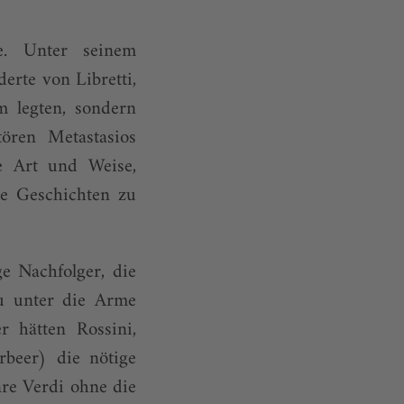
e. Unter seinem
erte von Libretti,
m legten, sondern
ören Metastasios
e Art und Weise,
he Geschichten zu
e Nachfolger, die
u unter die Arme
 hätten Rossini,
rbeer) die nötige
äre Verdi ohne die