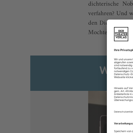
dichterische No
verfahren? Und w
den Dichter der 
Mochte das musika
Weiter
Sie