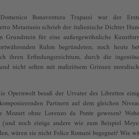
 Domenico Bonaventura Trapassi war der Erst
tro Metastasio schrieb der italienische Dichter Hund
n Grundstein für eine außergewöhnliche Kunstfor
fortwährenden Ruhm begründeten; noch heute bet
ch ihren Erfindungsreichtum, durch die ingeniös
nd nicht selten mit maliziösem Grinsen moralisc
e Opernwelt besaß der Urvater des Librettos einig
n komponierenden Partnern auf dem gleichen Nivea
re Mozart ohne Lorenzo da Ponte gewesen? Woher
ni (und noch einige andere wie zum Beispiel Meye
den, wären sie nicht Felice Romani begegnet? Wie w