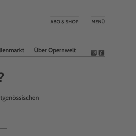
Toggle
ABO & SHOP
MENÜ
navigation
llenmarkt
Über Opernwelt
?
eitgenössischen