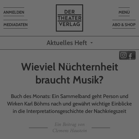
Toggle
Toggle
ANMELDEN
MENÜ
navigation
navigatio
MEDIADATEN
ABO & SHOP
Aktuelles Heft
Wieviel Nüchternheit
braucht Musik?
Buch des Monats: Ein Sammelband geht Person und
Wirken Karl Böhms nach und gewährt wichtige Einblicke
in die Interpretationsgeschichte der Nachkriegszeit
Ein Beitrag von
Clemens Haustein