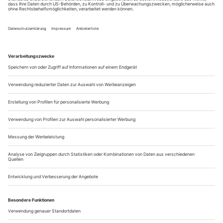
Persönlich getroffen haben sie sich nie. Doch das war
vermutlich auch gar nicht nötig – die Verse des einen waren
für den anderen Inspiration genug. Und so musste
Mieczysław Weinberg nicht lange überlegen (und auch nicht
lange suchen – die in Frage kommenden lyrischen Werke
standen in seiner Bibliothek), als er 1940 seine ersten, einer
unbekannten Schönheit...
Humor ist, wenn man trotzdem lacht
Im Fall der «Meistersinger» kann das allerdings zum Problem
werden, wie die launige Inszenierung von Matthias Davids zeigt.
Daniele Gatti dirigiert unstet, die Sängerinnen und Sänger aber sind
erstklassig
Lassen wir das Reizwort «Musical» einmal beiseite. Ja, es
stimmt: Matthias Davids ist ein Fachmann für dieses Genre,
und er leitet das dafür zuständige Ensemble am Landestheater
Linz. Dass er für eine Inszenierung der «Meistersinger» nach