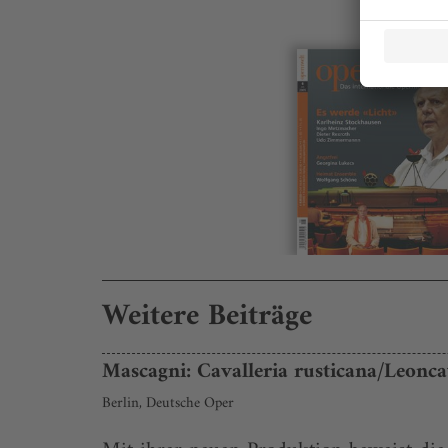
Weitere Beiträge
Mascagni: Cavalleria rusticana/Leoncav
Berlin, Deutsche Oper