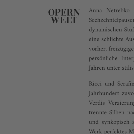
Anna Netrebko 
Sechzehntelpausen
dynamischen Stufe
eine schlichte Au
vorher, freizügige
persönliche Inte
Jahren unter stili
Ricci und Serafi
Jahrhundert zuvo
Verdis Verzieru
trennte Silben n
und synkopisch a
Werk perfektes Me