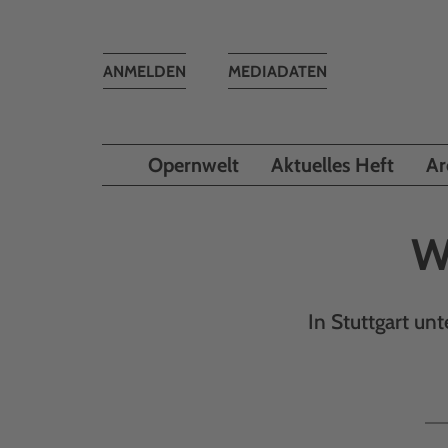
Toggle
ANMELDEN
MEDIADATEN
navigation
Opernwelt
Aktuelles Heft
Ar
W
In Stuttgart u