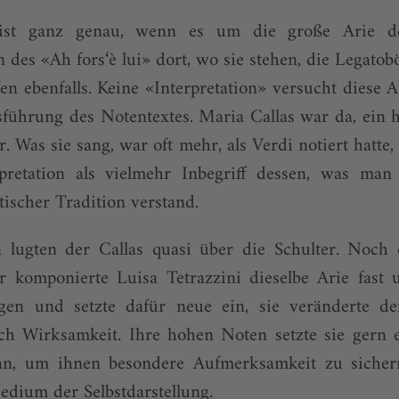
ist ganz genau, wenn es um die große Arie der
 des «Ah fors‘è lui» dort, wo sie stehen, die Legato
n ebenfalls. Keine «Interpretation» versucht diese
sführung des Notentextes. Maria Callas war da, ein 
r. Was sie sang, war oft mehr, als Verdi notiert hatte
rpretation als vielmehr Inbegriff dessen, was man
stischer Tradition verstand.
n lugten der Callas quasi über die Schulter. Noch 
r komponierte Luisa Tetrazzini dieselbe Arie fast u
ngen und setzte dafür neue ein, sie veränderte 
ach Wirksamkeit. Ihre hohen Noten setzte sie gern e
n, um ihnen besondere Aufmerksamkeit zu sichern
dium der Selbstdarstellung.