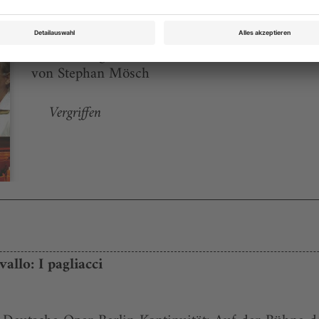
Opernwelt Juni 2005
Rubrik: magazin, Seite 18
von Stephan Mösch
Vergriffen
allo: I pagliacci