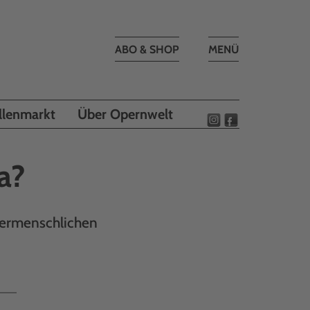
Toggle
ABO & SHOP
MENÜ
navigation
llenmarkt
Über Opernwelt
a?
bermenschlichen