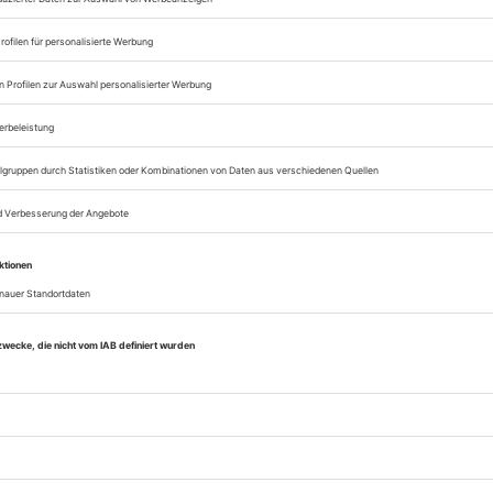
Zugang zum Onlinea
Opernwelt
Sie können alle Vorteile
sofort nutzen
Digital-Abo testen
eichnis