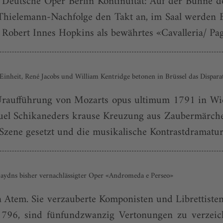
e Deutsche Oper Berlin Kontinuität: Auf der Bühne 
 Thielemann-Nachfolge den Takt an, im Saal werden B
Robert Innes Hopkins als bewährtes «Cavalleria/ Pagl
inheit, René Jacobs und William Kentridge betonen in Brüssel das Dispara
r Uraufführung von Mozarts opus ultimum 1791 in Wie
nuel Schikaneders krause Kreuzung aus Zaubermärch
ene gesetzt und die musikalische Kontrastdramaturgi
dns ­bisher vernachlässigter Oper ­«Andromeda e Perseo»
n Atem. Sie verzauberte Komponisten und Lib­rettisten
796, sind fünfundzwanzig Vertonungen zu verzeic