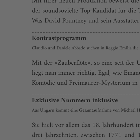
Mit ihrer neuen Produktion beweist di
der soundsovielte Top-Kandidat für die
Was David Pountney und sein Ausstatter 
Kontrastprogramm
Claudio und Daniele Abbado suchen in Reggio Emilia die E
Mit der «Zauberflöte», so eine seit de
liegt man immer richtig. Egal, wie Ema
Komödie und Freimaurer-Mysterium in Sz
Exklusive Nummern inklusive
Aus Ungarn kommt eine Gesamt­aufnahme von Michael Hay
Sie hielt vor allem das 18. Jahrhundert i
drei Jahrzehnten, zwischen 1771 und 1