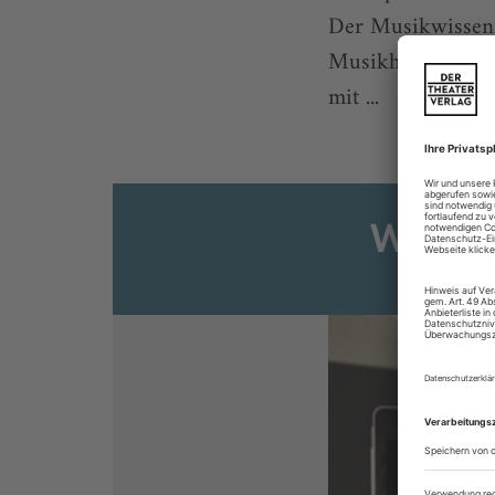
Der Musikwissensc
Musikhochschule
mit ...
Weiter
Sie