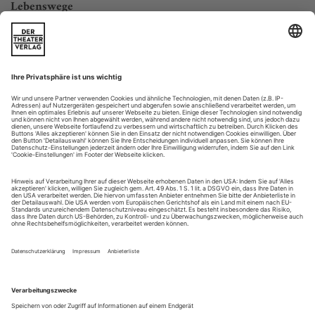
Lebenswege
Biografien von Arleen Auger, Jochen Kowalski und Elina Garanca
Drei Generationen, drei Stimmfächer, drei mögliche Arten,
eine Sängerbiografie zu schreiben. Arleen Auger wird zum 20.
Todestag gewürdigt, Jochen Kowalski zum 60. Geburtstag –
und die 37-jährige Elina Garanca, weil sie ein MedienDarling
ist. Da gebührt natürlich der großen amerikanischen
Interpretin der Vorrang: Ein einziges Mal nur hat Ralph
Zedler Arleen Auger...
Unbeirrbares Stilgefühl
Krassimira Stoyanova präsentiert post festum das beste Recital des
Verdi-Jubiläumsjahres
Im Parterre des großen Schallplattengeschäfts in Wiens
Kärntnerstraße wirbt Anna Netrebko mit einem auffälligen
Poster für ihr Verdi-Recital. Als wir interessehalber oben im
zweiten Stock, in der Klassik-Abteilung, nach dem kürzlich
erschienenen Verdi-Album von Krassimira Stoyanova fragen,