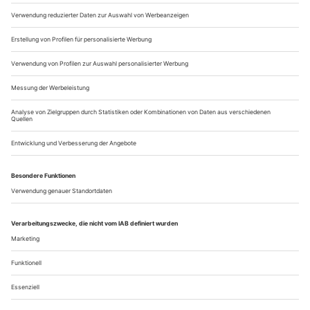
ernten wir bedauerndes Schulterzucken: Es sei leider nicht
vorrätig....
Artists in resistance
Die Dessauer kämpfen beim Kurt Weill Fest für den Erhalt ihres
Schauspiels
Über den kulturellen Kahlschlag, den die Landesregierung
von Sachsen-Anhalt im vergangenen Juni beschlossen hat, ist
in den letzten Monaten viel zu lesen gewesen. Dessau trifft es
besonders hart: Hier sollen die Sparten Schauspiel und Ballett
ganz eingespart werden.
Jetzt haben sich Intendant André Bücker und das Ensemble
mit den Mitteln des Theaters gegen den...
Über uns
Kontakt
Kritikerumfrage
Newsletter
Mediadaten
Datenschutz
Impressum
AGB