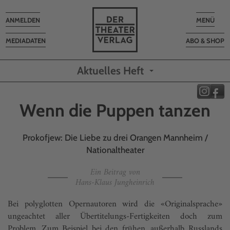
Toggle
Toggle
ANMELDEN
MENÜ
navigation
navigatio
MEDIADATEN
ABO & SHOP
Aktuelles Heft
Wenn die Puppen tanzen
Prokofjew: Die Liebe zu drei Orangen Mannheim /
Nationaltheater
Ein Beitrag von
Hans-Klaus Jungheinrich
Bei polyglotten Opernautoren wird die «Originalsprache»
ungeachtet aller Übertitelungs-Fertigkeiten doch zum
Problem. Zum Beispiel bei den frühen, außerhalb Russlands