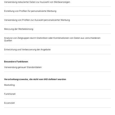
beleuchtet ist, dass sie die Zuschauer für echt halten – Gift
trinken, das gar nicht giftig ist: Reicht es dann nicht auch, nur
so zu...
Reise ins Unbewusste
Mariss Jansons und Stefan Herheim deuten «Pique Dame» in
Amsterdam als Requiem auf Tschaikowsky
Die Gefühle stauen sich nachttief in diesem Kabinett
manischer Depressionen. Mag die Musik noch so hellsichtig
von geheimem Begehren erzählen, mag sie das entfremdende
Spiel um Liebe, Geld und gesellschaftliche Anerkennung noch
so klar aufdecken, für den tragischen Helden, der sich hier
am Klavier, im Fauteuil oder auf dem Ball das wahre Leben
herbeisehnt, kommt...
Über uns
Kontakt
Kritikerumfrage
Newsletter
Mediadaten
Datenschutz
Impressum
AGB
Vertrag widerrufen
Cookie-Einstellungen
Abo kündigen