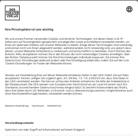
Zürich / Opernhaus
Die Bilder sind nur allzu vertraut. Im Hintergrund der
«Puritani», der letzten Oper Vincenzo Bellinis, tobt einer jener
Religionskriege, von denen heute Tag für Tag
Schreckensnachrichten um die Welt gehen. Andreas Homoki,
der «I puritani» am Opernhaus Zürich auf die Bühne gesetzt
hat, stellt die Parallele und damit die Aktualität des Stoffs
scharf ins Licht. Zur...
Der schöne Schein als Geschäftsmodell
Immer mehr Opernhäuser polstern ihre Spielpläne mit «billigen»
Arbeitskräften aus Nachwuchs-Studios und der freien Theaterszene
auf. Eine Polemik
Es ist nicht klar, wer die Idee zuerst hatte; sie ist nicht neu,
aber originell. Wenn Opernsänger jeden Abend so tun, als ob
sie lieben und sterben, dazu mit stumpfen Schwertern
kämpfen und – in einer Welt aus Holz und Pappe, die so