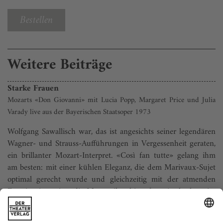
Bestellen
Weitere Beiträge
Starke Frauen
Mozarts «Don Giovanni» mit Lucia Popp, Margaret Price und Julia
Varady live aus der Bayerischen Staatsoper 1973
Wolfgang Sawallisch war, das ist angesichts seiner legendären
Wagner- und Strauss-Aufführungen in Vergessenheit geraten,
ein brillanter Mozart-Interpret. «Così fan tutte» gelang ihm
am besten: mit einer kühlen Eleganz, die dem Marivaux-Sujet
optimal gerecht wurde und gleichzeitig mit der atmenden
Emotionsintensität, die Mozart ihm hinzufügt. Auch als er im
Juli...