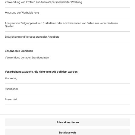
Komplexe und Obsessionen, die fremd-vertraute Heimat und
«Parsifal» als persönliche Prüfung
Herr Tcherniakov, kürzlich haben Komponisten, Sänger,
Regisseure, Bühnenbildner, Operndirektoren und
Dramaturgen in Heidelberg einen ganzen Tag lang über
«politisches Musiktheater heute» diskutiert. Können Sie
mit diesem Begriff etwas anfangen? Hat er eine
Bedeutung für Ihre Arbeit?
(überlegt lange) Es gab vielleicht mal Zeiten, in denen dieser
Begriff wichtig war....
Über uns
Kontakt
Kritikerumfrage
Newsletter
Mediadaten
Datenschutz
Impressum
AGB
Vertrag widerrufen
Cookie-Einstellungen
Abo kündigen