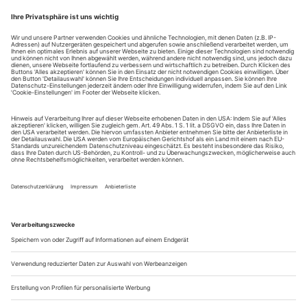
Schwarze Witwe
Donizetti: Don Pasquale
Quedlinburg / Großes Haus
Als Donizettis «Don Pasquale» 1843 uraufgeführt wurde,
kam dem Rezensenten der «Leipziger Illustrirten Zeitung» die
äußerliche Handlung reichlich abgestanden vor. Der alte
Geizhals Don Pasquale, der sich eine junge Frau angelt, um
dann unter ihren Pantoffel gestellt zu werden, sei der
«Schatten eines längst Abgestorbenen, den man vergessen hat
zu beerdigen, und der...
«Ich war nie vorsichtig»
Als wir uns in einem kargen Nebenraum des Berliner Schiller
Theaters treffen, hat DMITRI TCHERNIAKOV bereits den ganzen
Tag Wagner geprobt. Die gerade überstandene Grippe steht ihm noch
ins Gesicht geschrieben,aber von Müdigkeit oder Erschöpfung keine
Spur. Wenn es um Theater oder Oper geht, sprudelt es nur so aus ihm
heraus. Ein Gespräch über Kinder- und Studienjahre in Moskau, über