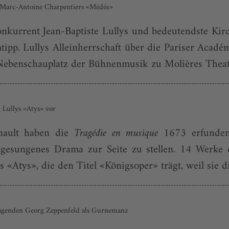
 Marc-Antoine Charpentiers «Médée»
nkurrent Jean-Baptiste Lullys und bedeutendste Kir
tipp. Lullys Alleinherrschaft über die Pariser Acad
benschauplatz der Bühnenmusik zu Molières Theater
 Lullys «Atys» vor
inault haben die
Tragédie en musique
1673 erfunden,
 gesungenes Drama zur Seite zu stellen. 14 Werke d
«Atys», die den Titel «Königsoper» trägt, weil sie di
erragenden Georg Zeppenfeld als Gurnemanz