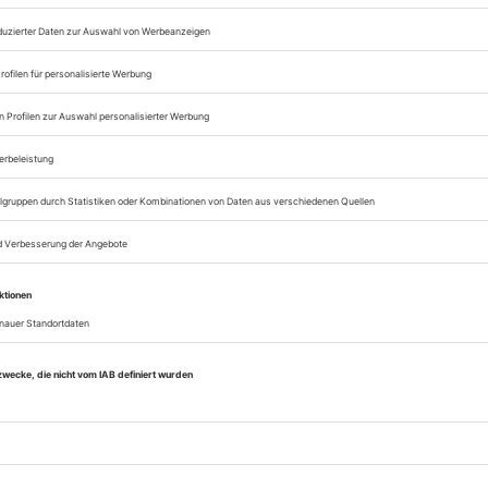
zum ePaper
Lesegenuss auf allen
Zugang zum Onlinea
Opernwelt
Sie können alle Vorteile
sofort nutzen
Digital-Abo testen
eichnis