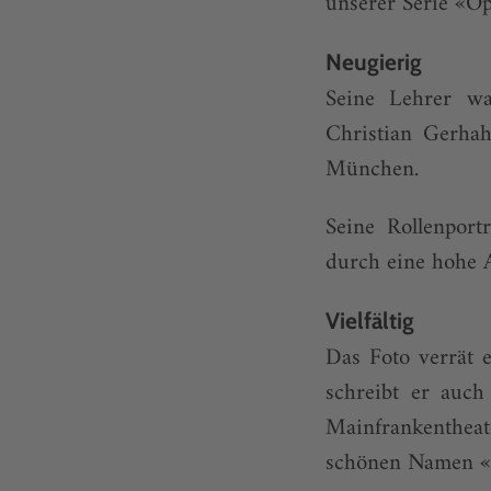
unserer Serie «O
Neugierig
Seine Lehrer wa
Christian Gerhah
München.
Seine Rollenport
durch eine hohe 
Vielfältig
Das Foto verrät 
schreibt er auc
Mainfrankentheat
schönen Namen «K