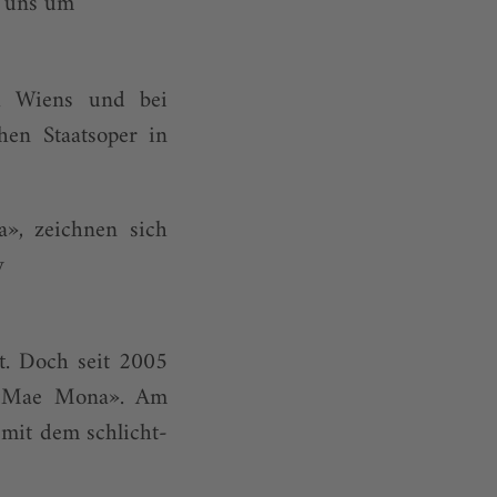
n uns um
th Wiens und bei
hen Staatsoper in
a», zeichnen sich
w
t. Doch seit 2005
d «Mae Mona». Am
mit dem schlicht-