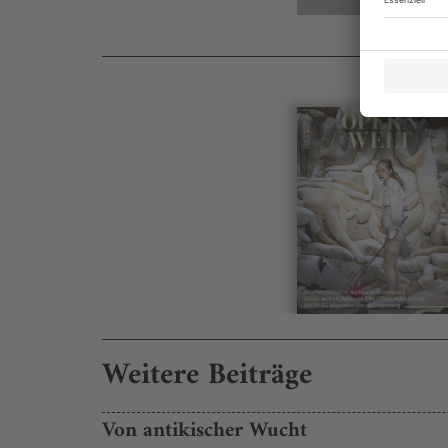
Weitere Beiträge
Von antikischer Wucht