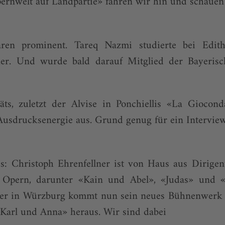
pernwelt auf Landpartie» fahren wir hin und schaue
ren prominent. Tareq Nazmi studierte bei Edi
er. Und wurde bald darauf Mitglied der Bayerisc
räts, zuletzt der Alvise in Ponchiellis «La Giocond
Ausdrucksenergie aus. Grund genug für ein Intervie
es: Christoph Ehrenfellner ist von Haus aus Dirigen
h Opern, darunter «Kain und Abel», «Judas» un
er in Würzburg kommt nun sein neues Bühnenwerk 
arl und Anna» heraus. Wir sind dabei