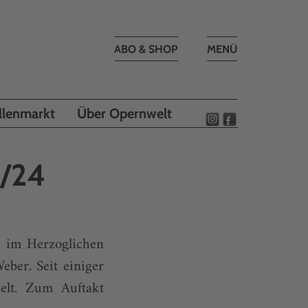
Toggle
ABO & SHOP
MENÜ
navigation
llenmarkt
Über Opernwelt
5/24
n im Herzoglichen
ber. Seit einiger
zelt. Zum Auftakt