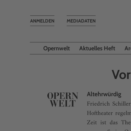
Toggle
ANMELDEN
MEDIADATEN
navigation
Opernwelt
Aktuelles Heft
Ar
Vor
Altehrwürdig
Friedrich Schill
Hoftheater regel
Zeit ist das The