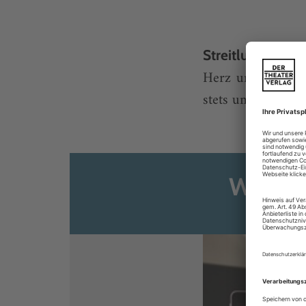
Ihre 
Streitlustig
Herz und streitb
stets um die Esse
Weiter
Sie