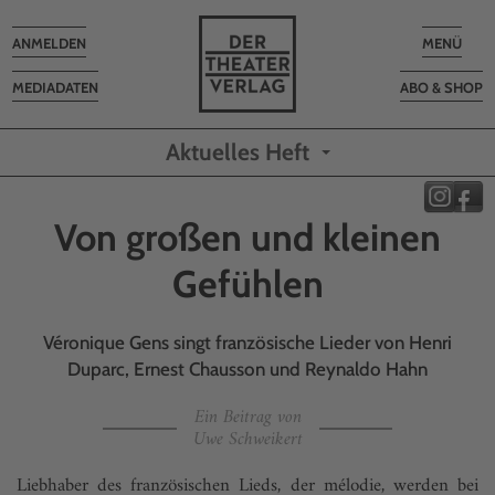
Toggle
Toggle
ANMELDEN
MENÜ
navigation
navigatio
MEDIADATEN
ABO & SHOP
Aktuelles Heft
Von großen und kleinen
Gefühlen
Véronique Gens singt französische Lieder von Henri
Duparc, Ernest Chausson und Reynaldo Hahn
Ein Beitrag von
Uwe Schweikert
Liebhaber des französischen Lieds, der mélodie, werden bei