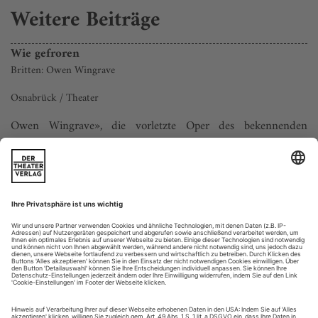
Weitere Beiträge
Wie gefroren
Britten: Owen Wingrave
Osnabrück / Theater
Owen Wingrave», die vorletzte Oper des bekennenden
Pazifisten Benjamin Britten nach einer Erzählung von Henry
James, entstand 1970 – in der Endphase des Vietnam-Krieges
– als Auftragswerk für das britische Fernsehen. Britten und
seine Librettistin Myfanwy Piper nutzten mit schnellen
Wechseln und Simultanszenen virtuos die Möglichkeiten der
filmischen Dramaturgie....
Apropos... Figur
Der amerikanische Bassbariton SETH CARICO (34), seit dreieinhalb
Jahren Mitglied des Ensembles der Deutschen Oper Berlin, war lange
übergewichtig. Heute punktet er nicht nur mit einer bemerkenswert