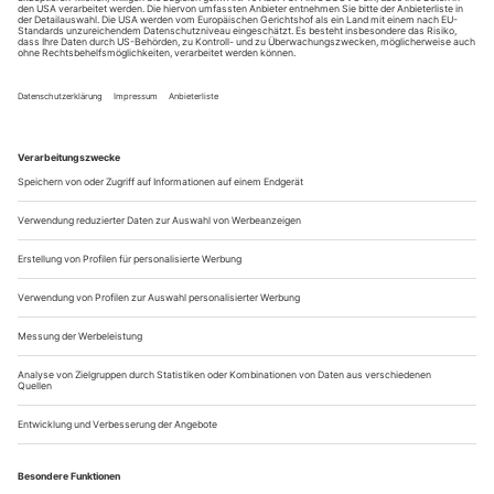
kraftvollen Stimme, sondern auch mit seinem Thorax. Aber eigentlich
träumt er von einem hässlichen Gesellen: Alberich.
Herr Carico, Ihr Durchbruch in Iannis Xenakis’ «Oresteia»
war sängerisch begründet – aber nicht nur! Ein
Szenenfoto mit freiem Oberkörper landete auf der
Internet-Seite «barihunk.com» und erhielt die meisten
Klicks des Jahres. Ist Ihnen das wichtig?
Ich bin wahnsinnig stolz darauf! Denn Sie wissen vielleicht
nicht, dass ich vorher in kurzer Zeit 32 Kilo abgenommen...
Fürsorge und Formsinn
Tschaikowsky: Jewgeni Onegin
Berlin / Komische Oper
Die Bühne bleibt schwarz, während die Polonaise zum dritten
Akt erklingt. Barrie Kosky zeigt uns keinen Ball beim Fürsten
Gremin. Das Schweigen der Bilder könnte ein Gleichnis sein