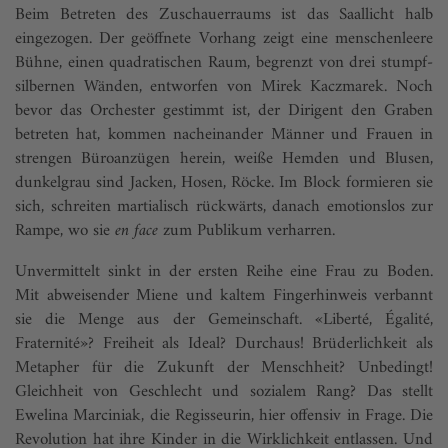
Beim Betreten des Zuschauerraums ist das Saallicht halb
eingezogen. Der geöffnete Vorhang zeigt eine menschenleere
Bühne, einen quadratischen Raum, begrenzt von drei stumpf-
silbernen Wänden, entworfen von Mirek Kaczmarek. Noch
bevor das Orchester gestimmt ist, der Dirigent den Graben
betreten hat, kommen nacheinander Männer und Frauen in
strengen Büroanzügen herein, weiße Hemden und Blusen,
dunkelgrau sind Jacken, Hosen, Röcke. Im Block formieren sie
sich, schreiten martialisch rückwärts, danach emotionslos zur
Rampe, wo sie
en face
zum Publikum verharren.
Unvermittelt sinkt in der ersten Reihe eine Frau zu Boden.
Mit abweisender Miene und kaltem Fingerhinweis verbannt
sie die Menge aus der Gemeinschaft. «Liberté, Égalité,
Fraternité»? Freiheit als Ideal? Durchaus! Brüderlichkeit als
Metapher für die Zukunft der Menschheit? Unbedingt!
Gleichheit von Geschlecht und sozialem Rang? Das stellt
Ewelina Marciniak, die Regisseurin, hier offensiv in Frage. Die
Revolution hat ihre Kinder in die Wirklichkeit entlassen. Und