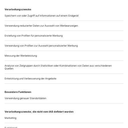
versammelt als das Gros der aktuell angesagten
Moderegisseure. Freilich ist damit allein noch keine
Spitzenklasse garantiert, und auch dieses «Rheingold» lässt
mindestens hinsichtlich der Personenführung...
Das volle Sortiment
Gibt es im Musiktheater vielleicht gar kein Problem des Publikums,
sondern nur eines der Qualität? Das Theater Osnabrück zeigt ein
starkes Programm – und kann sich über mangelnden Zuspruch nicht
beschweren
Diese Reportage über einen Besuch in Osnabrück muss mit
einem flammenden Plädoyer beginnen. Dafür nämlich, dass
ein Theater unbedingt ins Zentrum einer Stadt gehört und
nirgendwohin sonst. Nicht in eine verkehrsberuhigte Zone,
die vor wie nach der Vorstellung ausgestorben ist; nicht in
einen verschlafenen Stadtteil jenseits des Zentrums oder in
einen relaxten...