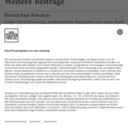
Weitere Beiträge
Hartnäckige Klischees
Starke Werkeinführung, problematische Biographie: ein neues Buch
über César Franck
Lauter schwierige Patienten», hieß mal eine Gesprächsreihe
im Fernsehen des SWR, in der Marcel Reich-Ranicki
gemeinsam mit Peter Voß schwer einsortierbare Autoren
behandelte. Erich Kästner gehörte dazu, Inge -borg
Bachmann, Golo Mann. Wäre es in dieser Sendereihe um
Komponisten gegangen, hätte César Franck wohl einen festen
Platz gehabt: ein Mann, der nahezu...
Ganz schön naiv
Wagner: Das Rheingold am Staatstheater Meiningen
Markus Lüpertz ist ein Bildkünstler mit unverkennbarer
Handschrift und ein Original mit tiefer Liebe zum
Musiktheater. Damit hat er schon einmal mehr Qualitäten