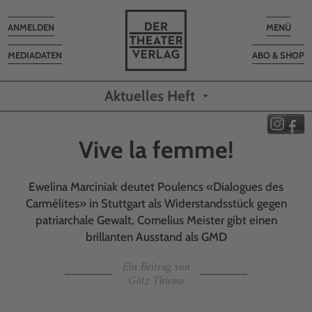
Toggle
Toggle
ANMELDEN
MENÜ
navigation
navigatio
MEDIADATEN
ABO & SHOP
Aktuelles Heft
Vive la femme!
Ewelina Marciniak deutet Poulencs «Dialogues des
Carmélites» in Stuttgart als Widerstandsstück gegen
patriarchale Gewalt, Cornelius Meister gibt einen
brillanten Ausstand als GMD
Ein Beitrag von
Götz Thieme