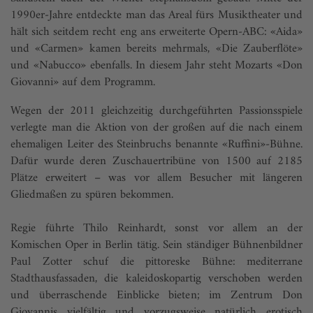
1990er-Jahre entdeckte man das Areal fürs Musiktheater und
hält sich seitdem recht eng ans erweiterte Opern-ABC: «Aida»
und «Carmen» kamen bereits mehrmals, «Die Zauberflöte»
und «Nabucco» ebenfalls. In diesem Jahr steht Mozarts «Don
Giovanni» auf dem Programm.
Wegen der 2011 gleichzeitig durchgeführten Passionsspiele
verlegte man die Aktion von der großen auf die nach einem
ehemaligen Leiter des Steinbruchs benannte «Ruffini»-Bühne.
Dafür wurde deren Zuschauertribüne von 1500 auf 2185
Plätze erweitert – was vor allem Besucher mit längeren
Gliedmaßen zu spüren bekommen.
Regie führte Thilo Reinhardt, sonst vor allem an der
Komischen Oper in Berlin tätig. Sein ständiger Bühnenbildner
Paul Zotter schuf die pittoreske Bühne: mediterrane
Stadthausfassaden, die kaleidoskopartig verschoben werden
und überraschende Einblicke bieten; im Zentrum Don
Giovannis vielfältig und vorzugsweise natürlich erotisch