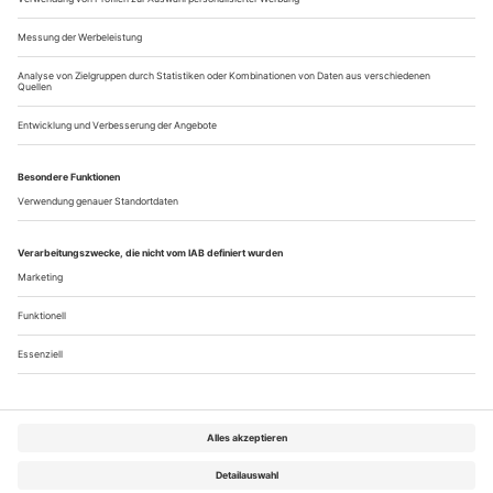
Uraufführung bestellt....
Geschlossene Gesellschaft
Cooperstown | Glimmerglass Festival | Cherubini: Medea
«Alles steht und fällt mit der Medea» – eine Binsenweisheit
für jede Aufführung von Euripides’ Tragödie. Sie gilt natürlich
auch für Luigi Cherubinis gleichnamige Oper von 1797.
Francesca Zambello, Intendantin des Glimmerglass Festivals,
traf eine glänzende Wahl, indem sie mit Alexandra Deshorties
eine bemerkenswerte Sängerdarstellerin engagierte. Die
Stimme der...
Über uns
Kontakt
Kritikerumfrage
Newsletter
Mediadaten
Datenschutz
Impressum
AGB
Vertrag widerrufen
Cookie-Einstellungen
Abo kündigen