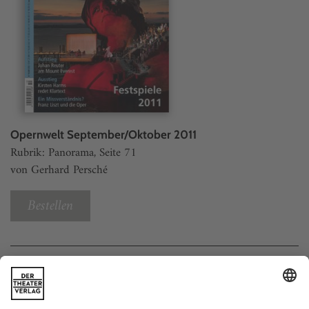
Opernwelt September/Oktober 2011
Rubrik: Panorama, Seite 71
von Gerhard Persché
Bestellen
Weitere Beiträge
Was kommt