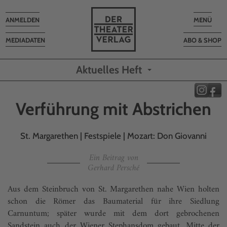
Toggle
Toggle
ANMELDEN
MENÜ
navigation
navigatio
MEDIADATEN
ABO & SHOP
Aktuelles Heft
Verführung mit Abstrichen
St. Margarethen | Festspiele | Mozart: Don Giovanni
Ein Beitrag von
Gerhard Persché
Aus dem Steinbruch von St. Margarethen nahe Wien holten
schon die Römer das Baumaterial für ihre Siedlung
Carnuntum; später wurde mit dem dort gebrochenen
Sandstein auch der Wiener Stephansdom gebaut. Mitte der