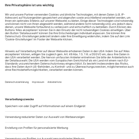
Jahrbuch der Opernwelt
Zum Ende der letzten Spielzeit sorgten
Giacomo
«Les Huguenots» für Aufsehen. Zu Beginn der
Meyerbeers
neuen Spielzeit kommen zwei weitere seiner bislang generell
nur selten gespielten Opern auf die Bühne: «L’Africaine» in
Würzburg und «Robert le Diable» in Erfurt.
Wo steht das «Opernhaus des Jahres»? Wer ist «Sänger des
Jahres»? Wie jedes Jahr wird das
«Opernwelt»-J...
Bregenzer Festspiele
Es war die letzte Spielzeit des lange amtierenden Präsidenten
Günter Rhomberg bei den Bregenzer Festspielen. Außerdem
steht der nächste künstlerische Chef Roland Geyer (bislang
Theater an der Wien) bereits in den Startlöchern. Trotzdem
hat David Pountney noch das Sagen am Bodensee. Und er hat
bei der englischen Komponistin Judith Weir eine