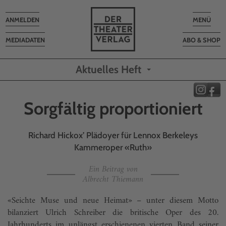
Toggle
Toggle
ANMELDEN
MENÜ
navigation
navigatio
MEDIADATEN
ABO & SHOP
Aktuelles Heft
Sorgfältig proportioniert
Richard Hickox’ Plädoyer für Lennox Berkeleys
Kammeroper «Ruth»
Ein Beitrag von
Albrecht Thiemann
«Seichte Muse und neue Heimat» – unter diesem Motto
bilanziert Ulrich Schreiber die britische Oper des 20.
Jahrhunderts im unlängst erschienenen vierten Band seiner