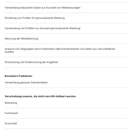
nur in Teilen (Arien und Accompagnati) von Mozart selbst
stammt und die sich, weil seine blau­blütigen Auftraggeber es
aus Anlass der Krönung des österreichischen Kaisers Leopold
II. zum...
«Die lustige Witwe» wird hundert
In Hannover kommt Herbert Wernickes letztes Bühnenbild posthum
zu ungewohnten Ehren
Herbert Wernicke hätte es wohl gefallen, dass sein Basler
Bühnenbild für den ersten Teil von Händels «Israel in Egypt»,
das letzte, das er vor seinem Tod im Früh­jahr 2002 noch
entwerfen konnte, in der Jubiläums-Inszenierung der «Lus­
tigen Witwe» in Hannover konserviert und produktiv
weiterentwickelt wird. Mit dem Zuschauerraum des
Bayreuther Festspielhauses auf...
Über uns
Kontakt
Kritikerumfrage
Newsletter
Mediadaten
Datenschutz
Impressum
AGB