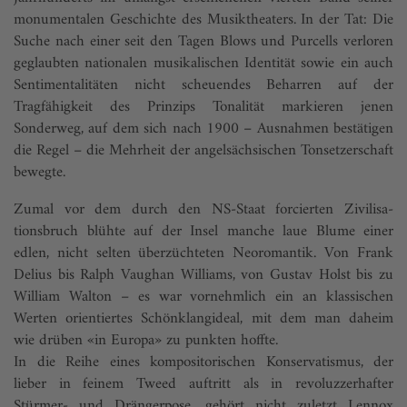
monumentalen Geschichte des Musiktheaters. In der Tat: Die
Suche nach einer seit den Tagen Blows und Purcells verloren
geglaubten nationalen musikalischen Identität sowie ein auch
Sentimentalitäten nicht scheuendes Beharren auf der
Tragfähigkeit des Prinzips Tonalität markieren jenen
Sonderweg, auf dem sich nach 1900 – Ausnahmen bestätigen
die Regel – die Mehrheit der angelsächsischen Tonsetzerschaft
bewegte.
Zumal vor dem durch den NS-Staat forcierten Zivilisa­
tionsbruch blühte auf der Insel manche laue Blume einer
edlen, nicht selten überzüchteten Neoromantik. Von Frank
Delius bis Ralph Vaughan Williams, von Gustav Holst bis zu
William Walton – es war vornehmlich ein an klassischen
Werten orientiertes Schönklang­ideal, mit dem man daheim
wie drüben «in Europa» zu punkten hoffte.
In die Reihe eines kompositorischen Konservatismus, der
lieber in feinem Tweed auftritt als in revoluzzerhafter
Stürmer- und Drän­gerpose, gehört nicht zuletzt Lennox