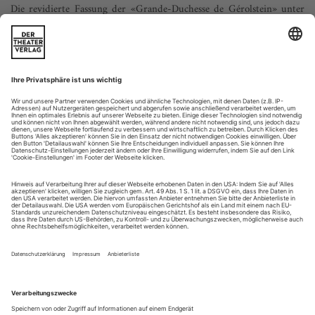
Die revidierte Fassung der «Grande-Duchesse de Gérolstein» unter
Marc Minkowski liegt als CD und DVD vor
Offenbachs Œuvre erscheint wie ein Relief, an dem ständig
gefeilt wird und unter dessen Oberfläche immer wieder neue
Feinheiten zum Vorschein kommen. Um eine verlässliche
Ausgabe der «Contes d’Hoffmann» wird spätestens gerungen,
nachdem in den siebziger Jahren rund zwölfhundert Manu­
skript-Seiten im Schrank von Offenbachs Urenkel gefunden
worden und in den...
Was tun?
«Così fan tutte» in Berlin, «Titus» in Aachen, Berlin und Potsdam,
Neuauflagen von Mozart-Opern und Briefen sowie ein erster
Bücherschwung in der Kritik
Wer sich an «La clemenza di Tito» wagt, Mozarts zeitgleich
mit der «Zauberflöte» entstandenes «Dramma serio per
musica», hat es doppelt schwer. Was tun mit einer Musik, die