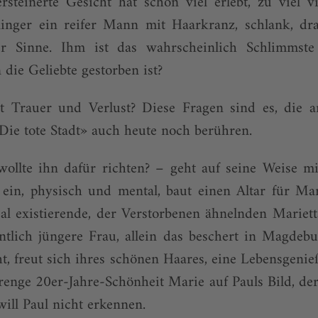
steinerte Gesicht hat schon viel erlebt, zu viel vie
nger ein reifer Mann mit Haarkranz, schlank, dr
r Sinne. Ihm ist das wahrscheinlich Schlimmste
 die Geliebte gestorben ist?
 Trauer und Verlust? Diese Fragen sind es, die a
ie tote Stadt» auch heute noch berühren.
ollte ihn dafür richten? – geht auf seine Weise mi
 ein, physisch und mental, baut einen Altar für Mari
al existierende, der Verstorbenen ähnelnden Mariett
tlich jüngere Frau, allein das beschert in Magdebu
t, freut sich ihres schönen Haares, eine Lebensgenie
strenge 20er-Jahre-Schönheit Marie auf Pauls Bild, der
will Paul nicht erkennen.