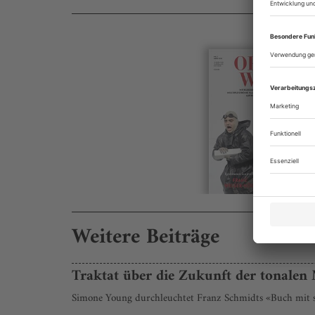
Weitere Beiträge
Traktat über die Zukunft der tonalen
Simone Young durchleuchtet Franz Schmidts «Buch mit s