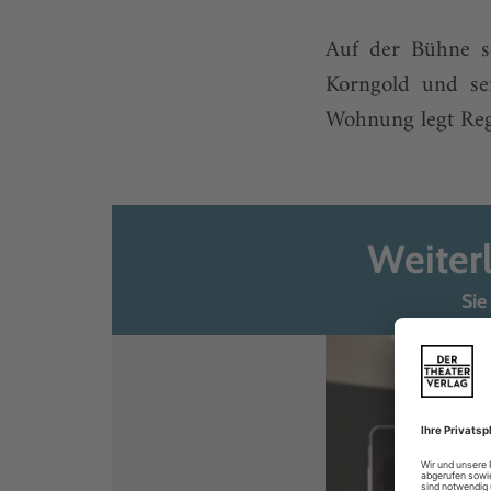
Auf der Bühne s
Korngold und sein
Wohnung legt Regi
Weiter
Sie