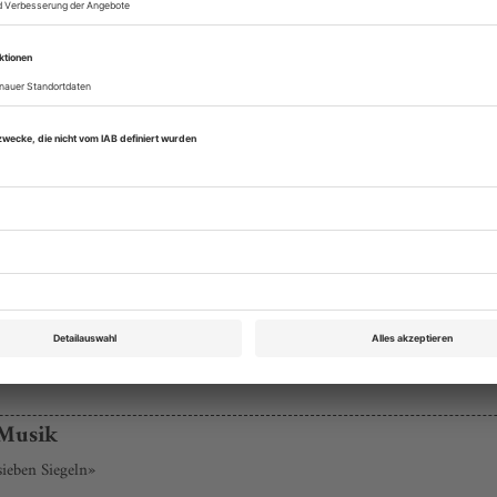
Opernwelt März 2016
Rubrik: Panorama, Seite 49
von Udo Badelt
Bestellen
 Musik
ieben Siegeln»