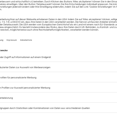
Lesegenuss auf allen
Zugang zum Onlinea
Opernwelt
Sie können alle Vorteile
sofort nutzen
Digital-Abo testen
eichnis