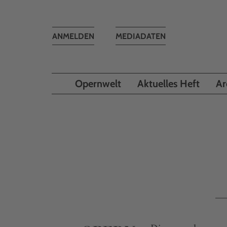
Toggle
ANMELDEN
MEDIADATEN
navigation
Opernwelt
Aktuelles Heft
Ar