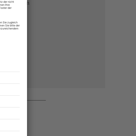
 Endgeräten
rchiv von
 des Abos