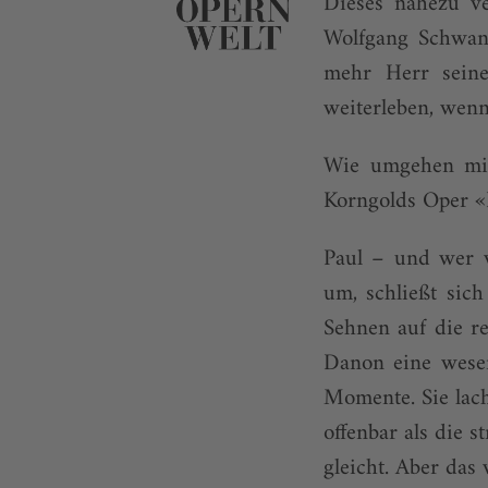
Dieses nahezu ver
Wolfgang Schwani
mehr Herr seine
weiterleben, wenn
Wie umgehen mit
Korngolds Oper «D
Paul – und wer w
um, schließt sich
Sehnen auf die re
Danon eine wesen
Momente. Sie lach
offenbar als die 
gleicht. Aber das 