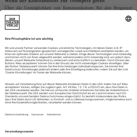
Wenn der Kontrabassist zur Trompete greift
Über die Unmöglichkeit von Kommunikation: Bei den Bregenzer
Festspielen wurde Ondřej Adámeks «Connection Impossible»
uraufgeführt
Gerade sechs Wochen ist es her, da erlebte Ondřej Adámeks
Oper «INES» in Köln seine Uraufführung. Sie verschränkte
die Realität einer atomaren Katastrophe mit dem Mythos von
Orpheus und Eurydike. Nun hat der offenbar bienenfleißige
Komponist im Rahmen der Bregenzer Festspiele ein weiteres
neues Opus auf die Bühne gebracht, wie in Köln unter
eigener musikalischer...
«Ruhe, du Gott!»
Zum Tod des großen Wagner-Forschers Udo Bermbach
Vier Wochen vor seinem Tod führte ich mit Udo Bermbach
ein letztes, langes Telefongespräch. Nach mehreren
Operationen saß er im Rollstuhl und schrieb an seinem
letzten, persönlichsten Wagner-Buch: zur Entstehung der