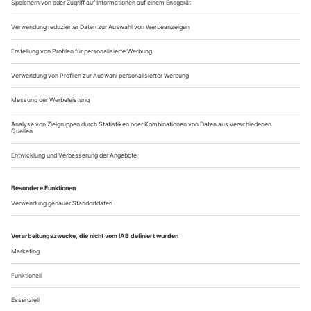
Bayreuther «Ring»-Inszenierung von Jürgen Flimm im Jahr
2000, an der er als wissenschaftlicher Konzept-Dramaturg
maßgeblich beteiligt war....
Asterix und Adalgisa
Bellinis «Norma» im Bühnenbild von «Don Carlo»: Der Erfolg des
letzten Jahres verdonnert die Opernfestspiele in Klosterneuburg zu
gesteigerter Kreativität
Der Mond als keusche Göttin, der heilige Hain, die Misteln,
zuletzt auch das zerstörend-reinigende Feuer: Die Natur spielt
in Vincenzo Bellinis «Norma» bekanntlich eine große Rolle –
und bei Freilichtaufführungen erst recht. Ohne ein
schützendes Operndach über dem Kopf begeben sich
Stimmfetischistinnen und Belcanto-Verehrer ebenso
notgedrungen wie passend in Gottes...
Über uns
Kontakt
Kritikerumfrage
Newsletter
Mediadaten
Datenschutz
Impressum
AGB