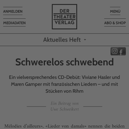
Toggle
Toggle
ANMELDEN
MENÜ
navigation
navigatio
MEDIADATEN
ABO & SHOP
Aktuelles Heft
Schwerelos schwebend
Ein vielversprechendes CD-Debüt: Viviane Hasler und
Maren Gamper mit französischen Liedern – und mit
Stücken von Rihm
Ein Beitrag von
Uwe Schweikert
Mélodies d’ailleurs», «Lieder von damals» nennen die beiden