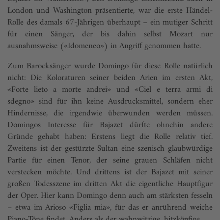
London und Washington präsentierte, war die erste Händel-
Rolle des damals 67-Jährigen überhaupt – ein mutiger Schritt
für einen Sänger, der bis dahin selbst Mozart nur
ausnahmsweise («Idomeneo») in Angriff genommen hatte.
Zum Barocksänger wurde Domingo für diese Rolle natürlich
nicht: Die Koloraturen seiner beiden Arien im ersten Akt,
«Forte lieto a morte andrei» und «Ciel e terra armi di
sdegno» sind für ihn keine Ausdrucksmittel, sondern eher
Hindernisse, die irgendwie überwunden werden müssen.
Domingos Interesse für Bajazet dürfte ohnehin andere
Gründe gehabt haben: Erstens liegt die Rolle relativ tief.
Zweitens ist der gestürzte Sultan eine szenisch glaubwürdige
Partie für einen Tenor, der seine grauen Schläfen nicht
verstecken möchte. Und drittens ist der Bajazet mit seiner
großen Todesszene im dritten Akt die eigentliche Hauptfigur
der Oper. Hier kann Domingo denn auch am stärksten fesseln
– etwa im Arioso «Figlia mia», für das er anrührend weiche
Piano-Töne findet. Anders als der wahnwitzige, hitzköpfige ...