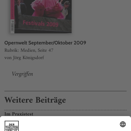
Opernwelt September/Oktober 2009
Rubrik: Medien, Seite 47
von Jörg Königsdorf
Vergriffen
Weitere Beiträge
Im Praxistest
Die Kammeroper Schloss Rheinsberg reaktiviert mit jungen Solisten
die revidierte Fassung von Brittens «Raub der Lukrezia»