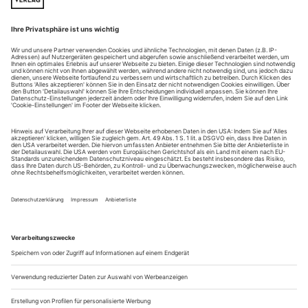
Die Auffrischung des Kanons durch neue, spielbare und vor
allem verständliche Opern ist Siegfried Matthus eine
Herzenssache. Seit vielen Jahren rührt der Komponist die
Trommel, um seiner Forderung nach repertoiretauglichen
Stücken öffentlich Gehör zu verschaffen. Nicht nur an die
Blütenträume der eigenen Schöpferseele, sondern auch an die
Theaterpraxis und ein...
Theater der Bilder
Werkschau: Bonner Bundeskunsthalle würdigt die Fotografin Mara
Eggert
«Jede Fotografie», schrieb Susan Sontag in ihrer kleinen
Philosophie der
Kamerakunst, «ist eine Art Memento mori. Fotografieren
bedeutet teilnehmen an der Sterblichkeit, Verletzlichkeit und
Wandelbarkeit anderer Menschen (oder Dinge). Eben
dadurch, dass sie diesen einen Moment herausgreifen und