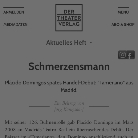
Toggle
Toggle
ANMELDEN
MENÜ
navigation
navigatio
MEDIADATEN
ABO & SHOP
Aktuelles Heft
Schmerzensmann
Plácido Domingos spätes Händel-Debüt: "Tamerlano" aus
Madrid.
Ein Beitrag von
Jörg Königsdorf
Mit seiner 126. Bühnenrolle gab Plácido Domingo im März
2008 an Madrids Teatro Real ein überraschendes Debüt. Der
Bajazet im «Tamerlano», den Domingo anschließend auch in