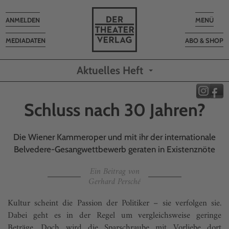
Toggle
Toggle
ANMELDEN
MENÜ
navigation
navigatio
MEDIADATEN
ABO & SHOP
Aktuelles Heft
Schluss nach 30 Jahren?
Die Wiener Kammeroper und mit ihr der internationale
Belvedere-Gesangwettbewerb geraten in Existenznöte
Ein Beitrag von
Gerhard Persché
Kultur scheint die Passion der Politiker – sie verfolgen sie.
Dabei geht es in der Regel um vergleichsweise geringe
Beträge. Doch wird die Sparschraube mit Vorliebe dort