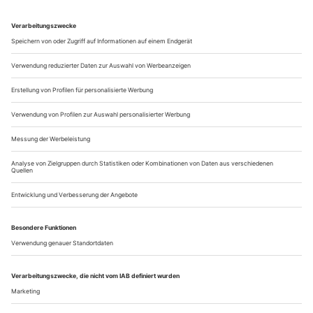
Weltkrieg durchzusetzen, dämmert es allen Beteiligten, dass
Hitlers Traum vom Tausendjährigen Reich nicht mehr war als
eine aberwitzig-grausame Selbstüberhöhung, da entscheidet
sich der lettische Komponist und Dirigent Bruno Skulte, zu
dieser Zeit...
Im Spiegelkabinett
Mariss Jansons dirigiert Tschaikowsky in Amsterdam aus der
Perspektive Strawinskys, Stefan Herheim deutet «Eugen Onegin» als
Spiel der Bewusstseinsströme
Eugen Onegin» als Tragödie verfehlten Lebens­glücks: So sieht
Stefan Herheim Tschaikowskys Szenenfolge, mit der er an der
Nederlandse Opera im Rahmen des Holland Festivals
debütierte. Das Concertgebouworkest mit seinen überirdisch
schönen Hörnern saß im Graben, Mariss Jansons dirigierte.
Eine Luxusbesetzung. Manches Bild schärfte die Ohren wie
der vorher in dieser...