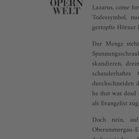
Lazarus, come for
Todessymbol, nu
gestopfte Hörner 
Der Menge steht
Spannungsschraub
skandieren, dre
schauderhaftes
durchschneiden d
he that was dead 
als Evangelist zug
Doch nein, auf
Oberammergau-Er