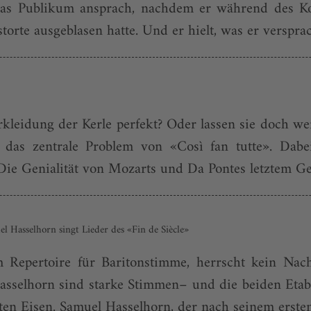
das Publikum ansprach, nachdem er während des 
orte ausgeblasen hatte. Und er hielt, was er verspra
erkleidung der Kerle perfekt? Oder lassen sie doch w
e, das zentrale Problem von «Così fan tutte». Dabe
Die Genialität von Mozarts und Da Pontes letztem Geni
l Hasselhorn singt Lieder des «Fin de Siècle»
m Repertoire für Baritonstimme, herrscht kein Na
sselhorn sind starke Stimmen– und die beiden Etab
en Eisen. Samuel Hasselhorn, der nach seinem erste