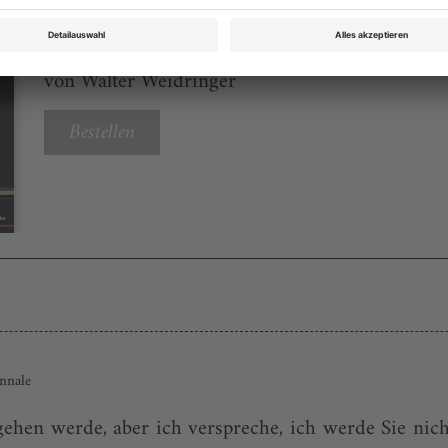
Opernwelt August 2024
Rubrik: Panorama, Seite 45
von Walter Weidringer
Bestellen
nnale
ehen werde, aber ich verspreche, ich werde Sie nicht