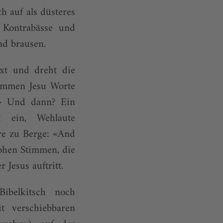
h auf als düsteres
 Kontrabässe und
nd brausen.
xt und dreht die
timmen Jesu Worte
!» Und dann? Ein
t ein, Wehlaute
re zu Berge: «And
hohen Stimmen, die
 Jesus auftritt.
ibelkitsch noch
t verschiebbaren