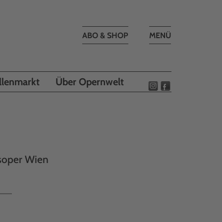
Toggle
ABO & SHOP
MENÜ
navigation
llenmarkt
Über Opernwelt
ksoper Wien