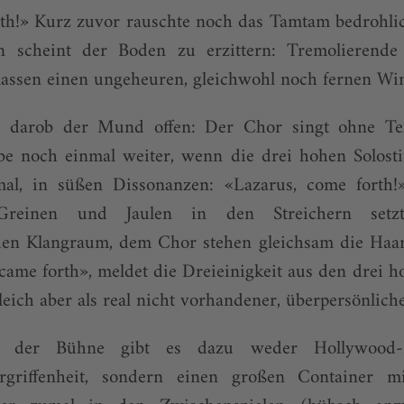
th!» Kurz zuvor rauschte noch das Tamtam bedrohlic
n scheint der Boden zu erzittern: Tremolierende
lassen einen ungeheuren, gleichwohl noch fernen Wi
 darob der Mund offen: Der Chor singt ohne Te
e noch einmal weiter, wenn die drei hohen Solos
imal, in süßen Dissonanzen: «Lazarus, come forth
 Greinen und Jaulen in den Streichern setz
en Klangraum, dem Chor stehen gleichsam die Haa
came forth», meldet die Dreieinigkeit aus den drei 
leich aber als real nicht vorhandener, überpersönlicher
 der Bühne gibt es dazu weder Hollywood-B
griffenheit, sondern einen großen Container mi