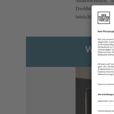
Außenwänden, d
Drehbühne zu kre
tatsächlich regt 
Weiter
Sie