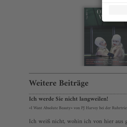
Weitere Beiträge
Ich werde Sie nicht langweilen!
«I Want Absolute Beauty» von PJ Harvey bei der Ruhrtrie
Ich weiß nicht, wohin ich von hier aus g