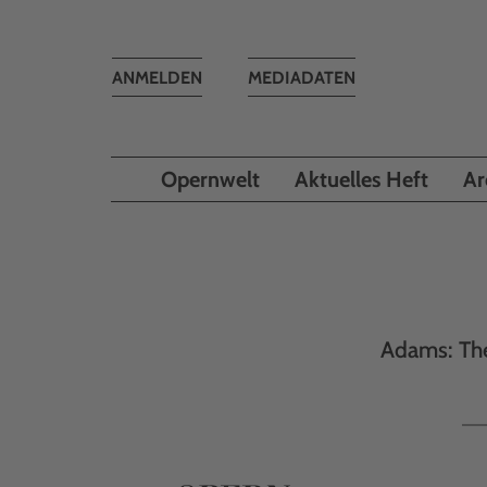
Toggle
ANMELDEN
MEDIADATEN
navigation
Opernwelt
Aktuelles Heft
Ar
Adams: The