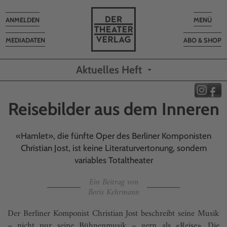
Toggle
Toggle
ANMELDEN
MENÜ
navigation
navigatio
MEDIADATEN
ABO & SHOP
Aktuelles Heft
Reisebilder aus dem Inneren
«Hamlet», die fünfte Oper des Berliner Komponisten
Christian Jost, ist keine Literaturvertonung, sondern
variables Totaltheater
Ein Beitrag von
Boris Kehrmann
Der Berliner Komponist Christian Jost beschreibt seine Musik
– nicht nur seine Bühnenmusik – gern als «Reise». Die