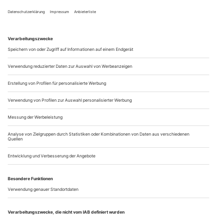
«klassischen» Theatermaschinerie in Bewegung...
Die technischen Aspekte von Theater- und
Opernaufführungen haben mich schon immer fasziniert. Die
Veränderungen und Wandlungen des Bühnenraums sind für
mich eng mit dem Theatererlebnis verknüpft. Auch die his-
torische Entwicklung der Technik, die fortschreitende...
Spiel mir das Lied vom Liebestod
Wie Verdi die Norm erfüllte, indem er sie durchbrach und dabei ganz
bei sich selbst blieb. Warum «La traviata» unverwechselbar,
einzigartig und alles andere als ein erster Vorschein der veristischen
Oper ist
Schon der italienische Musikkritiker Abramo Basevi hat in
seiner 1859 erschienenen, noch immer lesenswerten Verdi-
Monografie die Sonderstellung der 1853 uraufgeführten
«Traviata» betont. Für Basevi, der in seiner Jugend als
Komponist zweier erfolgloser Opern hervortrat, später die
Instrumentalmusik der deutschen Klassik propagierte und zu