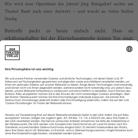
Wie wird man Opernhaus des Jahres? Jörg Königsdorf suchte am
Theater Basel nach einer ­Antwort – und wurde an vielen Stellen
fündig
Butterfly packt es heute einfach nicht. Dass sie
erkältungshalber bei der Klavierhauptprobe keinen Ton singt,
na gut. Aber dass sie auch noch alles vergessen würde, was sie
in den szenischen Proben eigentlich schon ganz gut
draufhatte, damit hatte keiner gerechnet. Sichtlich nervös
verfolgt Jetske Mijnssen vom Regiepult in den
Zuschauerreihen des Basler Theaters...
«Ich mag es gern üppig»
Vom Segen der Teamarbeit, von der Lust auf Technik und von den
Schwierigkeiten mit dem «Parsifal» –
die Bühnenbildnerin Heike Scheele im Gespräch mit Karin
Winkelsesser und Albrecht Thiemann
Frau Scheele, Sie setzen gern und extensiv die Hebel der