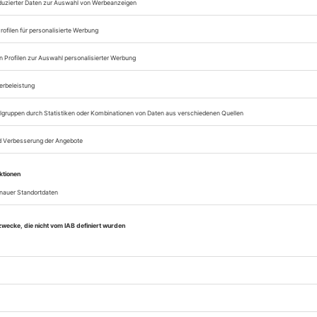
Zugang zum Onlinea
Opernwelt
Sie können alle Vorteile
sofort nutzen
Digital-Abo testen
eichnis