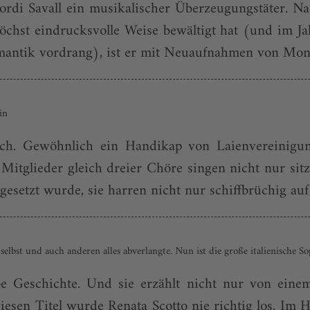
Jordi Savall ein musikalischer Überzeugungstäter.
chst eindrucksvolle Weise bewältigt hat (und im Ja
ntik vordrang), ist er mit Neuaufnahmen von Monte
in
. Gewöhnlich ein Handikap von Laienvereinigunge
itglieder gleich dreier Chöre singen nicht nur sitz
setzt wurde, sie harren nicht nur schiffbrüchig auf 
h selbst und auch anderen alles abverlangte. Nun ist die große italienische 
be Geschichte. Und sie erzählt nicht nur von ein
 diesen Titel wurde Renata Scotto nie richtig los. Im 