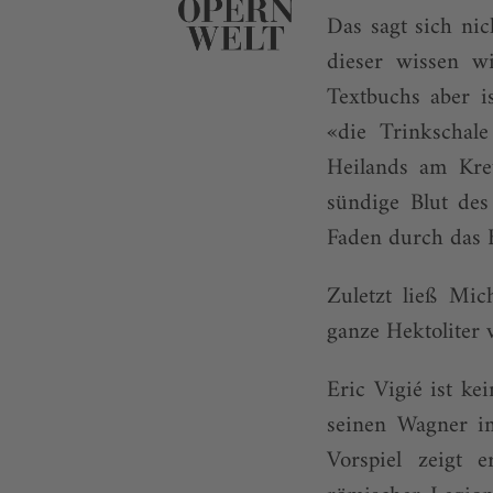
Das sagt sich ni
dieser wissen w
Textbuchs aber i
«die Trinkschal
Heilands am Kreu
sündige Blut des
Faden durch das 
Zuletzt ließ Mic
ganze Hektoliter 
Eric Vigié ist ke
seinen Wagner i
Vorspiel zeigt 