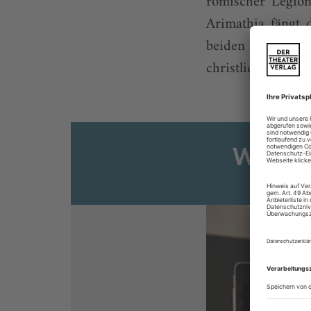
römischer Legion
Arimathia fängt 
beiden zentralen
christliche Reliqu
Weiter
Sie