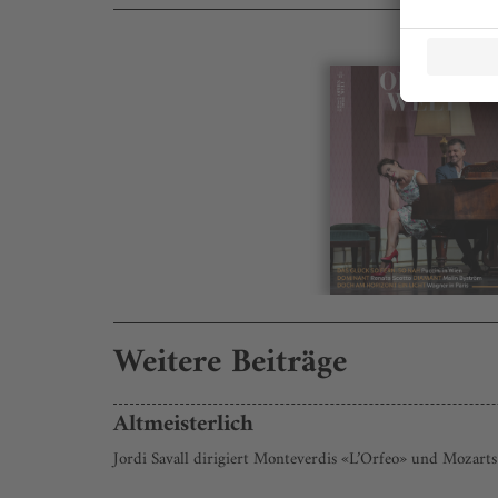
Weitere Beiträge
Altmeisterlich
Jordi Savall dirigiert Monteverdis «L’Orfeo» und Mozart