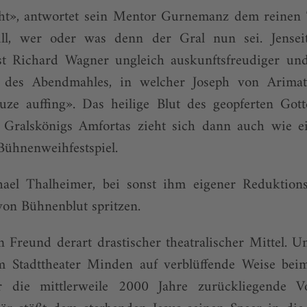
cht», antwortet sein Mentor Gurnemanz dem reinen To
ill, wer oder was denn der Gral nun sei. Jenseit
st Richard Wagner ungleich auskunftsfreudiger und
e des Abendmahles, in welcher Joseph von Arimat
ze auffing». Das heilige Blut des geopferten Got
 Gralskönigs Amfortas zieht sich dann auch wie ei
Bühnenweihfestspiel.
hael Thalheimer, bei sonst ihm eigener Reduktions
von Bühnenblut spritzen.
in Freund derart drastischer theatralischer Mittel.
m Stadttheater Minden auf verblüffende Weise bei
er die mittlerweile 2000 Jahre zurückliegende Vo