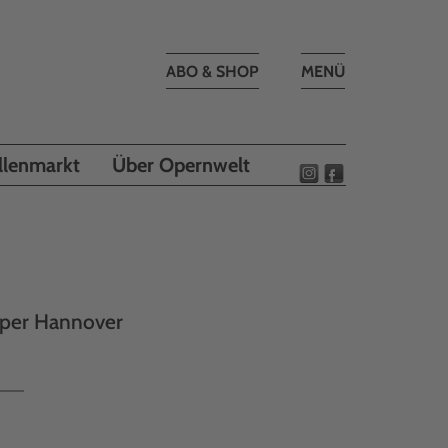
Toggle
ABO & SHOP
MENÜ
navigation
llenmarkt
Über Opernwelt
oper Hannover