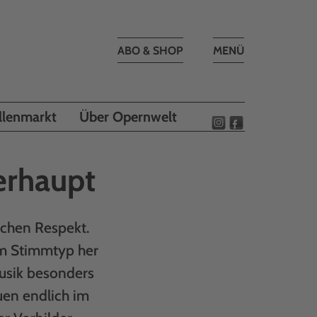
Toggle
ABO & SHOP
MENÜ
navigation
llenmarkt
Über Opernwelt
erhaupt
chen Respekt.
Vom Stimmtyp her
musik besonders
uen endlich im