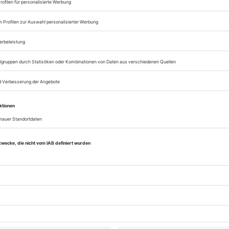
Digital-Abo testen
eichnis
Opernwelt September/Oktober 2016
Rubrik: Interview, Seite 82
von Kai Luehrs-Kaiser
Bestellen