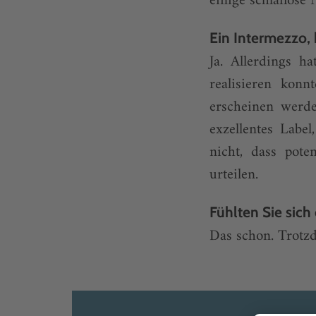
einige schlaflose 
Ein Intermezzo,
Ja. Allerdings h
realisieren kon
erscheinen werd
exzellentes Labe
nicht, dass pot
urteilen.
Fühlten Sie sic
Das schon. Trotzd