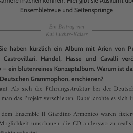
Karriere machen können. Hier gibt sie Auskunft übe
Ensembletreue und Seitensprünge
Ein Beitrag von
Kai Luehrs-Kaiser
Sie haben kürzlich ein Album mit Arien von Pu
 Castrovillari, Händel, Hasse und Cavalli veröf
» – ein blütenreines Konzeptalbum. Warum ist das
r Deutschen Grammophon, erschienen?
lant. Als sich die Führungsstruktur bei der Deut
e man das Projekt verschieben. Dabei drohte es sich i
dem Ensemble Il Giardino Armonico waren fixiert
Möglichkeit umschauen, die CD anderswo zu realisi