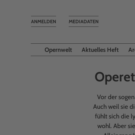
Toggle
ANMELDEN
MEDIADATEN
navigation
Opernwelt
Aktuelles Heft
Ar
Operet
Vor der soge
Auch weil sie d
fühlt sich die
wohl. Aber si