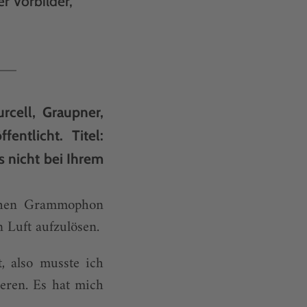
r Vorbilder,
rcell, Graupner,
fentlicht. Titel:
 nicht bei Ihrem
schen Grammophon
n Luft aufzulösen.
, also musste ich
eren. Es hat mich