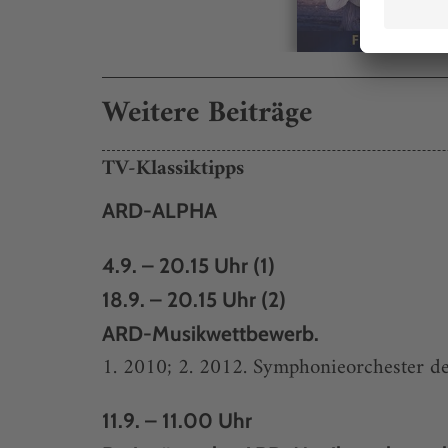
Weitere Beiträge
TV-Klassiktipps
ARD-ALPHA
4.9. – 20.15 Uhr (1)
18.9. – 20.15 Uhr (2)
ARD-Musikwettbewerb.
1. 2010; 2. 2012. Symphonieorchester d
11.9. – 11.00 Uhr